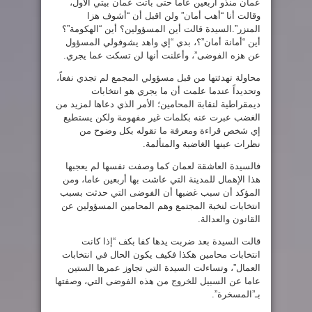
عمان منذو أربعين عاما حتى باتت عمان بيتي الأول،
وقالت أنا “أهب أمان” ولن اقبل أن “أشوف هزا
المنزر”.السيدة قالت أين المسؤولين؟ أين “الهكومة”؟
أين “أمانة أمان”؟، بدي “إي واهد يشوفولي المسؤول
عن هزه الفوضى”، وأعلنت أنها لن تسكت عما يجري.
محاولة تهدئتها من قبل مسؤولي المجمع لم تجدي نفعاً،
وتحديداً عندما علمت أن ما يجري هو انتخابات
ديمقراطية لنقابة المحامين؛ الأمر الذي دعاها لمزيد من
الغضب عبرت عنه بكلمات غير مفهومة ولكن يستطيع
إي شخص قراءة ومعرفة ما تقوله بكل وضوح من
نظرات عينها الغاضبة والمتألمة.
فالسيدة العاشقة لعمان كما وصفت نفسها لم يعجبها
هذا الإهمال للمدينة التي عاشت بها أربعين عاما، ومن
المؤكد أن سبب غضبها أن الفوضى التي حدثت بسبب
انتخابات لنخبة المجتمع وهم المحامين المسؤولين عن
القانون والعدالة.
قالت السيدة بعد ضربت يدها كفا بكف “إذا كانت
انتخابات محامين هكذا فكيف يكون الحال في انتخابات
العمال”، وتساءلت السيدة التي تجاوز عمرها الستين
عاما عن السبيل للخروج من هذه الفوضى التي، وصفتها
بـ”المسخرة”.