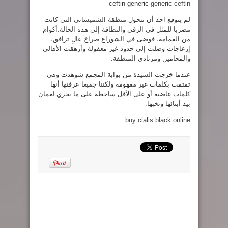
ceftin generic
generic ceftin
لم يتوقع احد أن تتحول منطقة الشميساني التي كانت
مضربا للمثل في الرقي والنظافة إلى هذه الحالة.أكوام
من القمامة، فوضى في الشوراع صراخ عالٍ ترافق،
إزعاجات وصلت إلى حدود غير معقولة وأرهقت الأهالي
والمحامين ومرتادي المنطقة.
عندما خرجت السيدة من بوابة المجمع شوهدت وهي
تمتمت بكلمات غير مفهومة ولكننا جميعا عرفنها أنها
كلمات غاضبة أو على الأقل ساخطة على ما يجري لعمان
بيد أبنائها ونخبها.
buy cialis black online