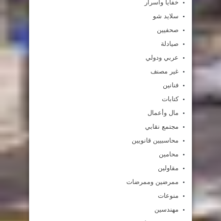
خفايا واسرار
سلايد شو
صحفيين
صيادلة
عربي ودولي
غير مصنف
فنانين
كتابات
مال وأعمال
مجتمع نقابي
محاسبيين قانويين
محامين
مقاولين
ممرضين وممرضات
منوعات
مهندسين