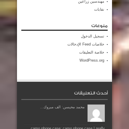
مهندسين زراعين
نقابات
منوعات
تسجيل الدخول
خلاصات Feed الإدخالات
خلاصة التعليقات
WordPress.org
أحدث التعليقات
محمد محيسن: الف مبروك...
camo phone case: camo phone case I really