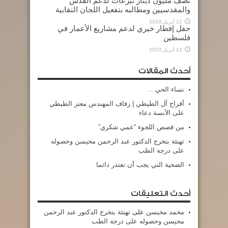
نصف مليون دينار تبرعات لدعم القدس
والمقدسيين ومطالبه بتفعيل اللجان النقابية
12 أبريل,2023
حفل إفطار خيري لدعم مشاريع الأعمار في
فلسطين
12 أبريل,2023
أحدث المقالات
نساء الحي ..
أفراح آل الطيطي | زفاف المهندس معتز الطيطي
على الآنسة دعاء
من قصص اللجوء “عمي شكري”
تهنئة بتخرج الدكتور عبد الرحمن محيسن وحصوله
على درجة الطب
الضحية التي يجب أن تعتذر دائما
أحدث التعليقات
محمد محيسن
على
تهنئة بتخرج الدكتور عبد الرحمن
محيسن وحصوله على درجة الطب