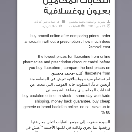
انتخابات المحامين
بعيون يوغسلافية
نشرت بواسطة:
محمد محيسن
في
سلايد شو
,
كتابات
على
24 مايو,2015
التعليقات
2,372 زيارة
انتخابات
المحامين
buy amoxil
online after comparing prices. order
بعيون
يوغسلافية
amoxicillin without a prescription . how much does
مغلقة
amoxil cost?
the lowest prices for fluoxetine from online
pharmacies and prescription discount cards! before
you
buy fluoxetine
, compare the best prices on
fluoxetine from
كتب -محمد محيسن
لم تستطع سيدة يوغسلافية تعيش في المنطقة منذ
أربعين عاماً، السكوت حالة الفوضى التي نتجت عن
انتخابات المحامين ي منطقة الشميساني.
buy
baclofen online
. in stock – same day worldwide
shipping. money back guarantee. buy cheap
generic or brand
baclofen online
. no rx . save up to
80 %
السيدة حضرت إلى مجمع النقابات لتعلن معارضتها
ورفضها لما يجري وقالت في لكنتها الأجنبية “أعيش في