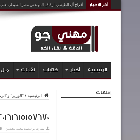
أخر الاخبار
أفراح آل الطيطي | زفاف المهندس معتز الطيطي على ا
الرئيسية
أخبار
كتابات
نقابات
مال 
إعلانات
الرئيسية
/
"الوزير" و"ال
20161615157670
نشرت بواسطة:
محمد محيسن