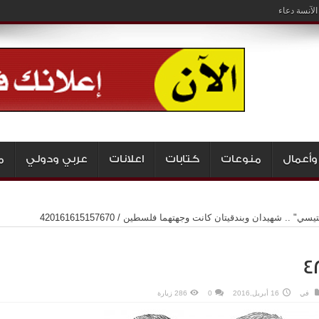
لآنسة دعاء
وأعمال
منوعات
كتابات
اعلانات
عربي ودولي
م
رنتيسي" .. شهيدان وبندقيتان كانت وجهتهما فلسطين
/
420161615157670
4
في
16 أبريل,2016
0
286 زيارة