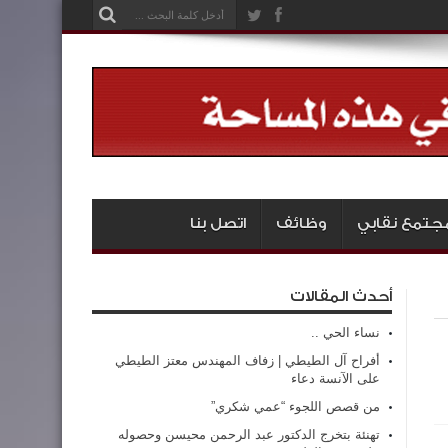
جتمع نقابي
وظائف
اتصل بنا
أحدث المقالات
نساء الحي ..
أفراح آل الطيطي | زفاف المهندس معتز الطيطي
على الآنسة دعاء
من قصص اللجوء “عمي شكري”
تهنئة بتخرج الدكتور عبد الرحمن محيسن وحصوله