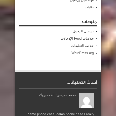
نقابات
منوعات
تسجيل الدخول
خلاصات Feed الإدخالات
خلاصة التعليقات
WordPress.org
أحدث التعليقات
محمد محيسن: الف مبروك...
camo phone case: camo phone case I really