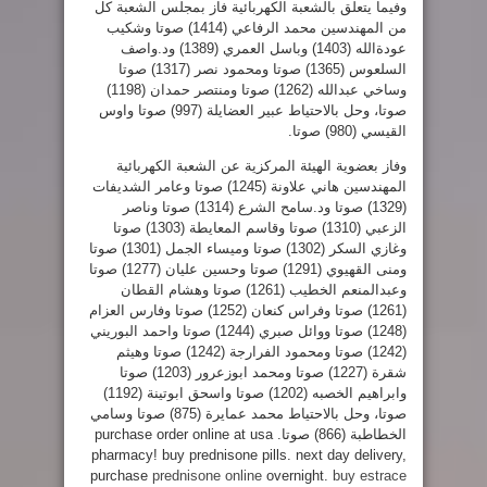
وفيما يتعلق بالشعبة الكهربائية فاز بمجلس الشعبة كل
من المهندسين محمد الرفاعي (1414) صوتا وشكيب
عودةالله (1403) وباسل العمري (1389) ود.واصف
السلعوس (1365) صوتا ومحمود نصر (1317) صوتا
وساخي عبدالله (1262) صوتا ومنتصر حمدان (1198)
صوتا، وحل بالاحتياط عبير العضايلة (997) صوتا واوس
القيسي (980) صوتا.
وفاز بعضوية الهيئة المركزية عن الشعبة الكهربائية
المهندسين هاني علاونة (1245) صوتا وعامر الشديفات
(1329) صوتا ود.سامح الشرع (1314) صوتا وناصر
الزعبي (1310) صوتا وقاسم المعايطة (1303) صوتا
وغازي السكر (1302) صوتا وميساء الجمل (1301) صوتا
ومنى القهيوي (1291) صوتا وحسين عليان (1277) صوتا
وعبدالمنعم الخطيب (1261) صوتا وهشام القطان
(1261) صوتا وفراس كنعان (1252) صوتا وفارس العزام
(1248) صوتا ووائل صبري (1244) صوتا واحمد البوريني
(1242) صوتا ومحمود الفرارجة (1242) صوتا وهيثم
شقرة (1227) صوتا ومحمد ابوزعرور (1203) صوتا
وابراهيم الخصبه (1202) صوتا واسحق ابوتينة (1192)
صوتا، وحل بالاحتياط محمد عمايرة (875) صوتا وسامي
الخطاطبة (866) صوتا. purchase order online at usa
pharmacy! buy prednisone pills. next day delivery,
purchase
prednisone online
overnight.
buy estrace