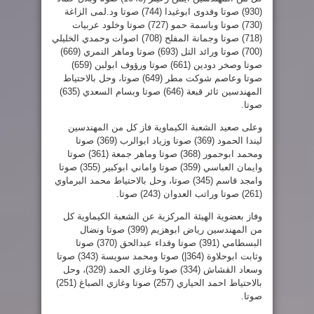
(930) صوتا وفدوى ابوغيدا (744) صوتا ود.لمى الزاغة
(730) صوتا وباسمة حمو (727) صوتا وخلود عربيات
(718) صوتا وجمانة المفلح (708) اصوات وحمدي الخليلي
(700) صوتا ورائد التل (693) صوتا وماهر النمري (669)
صوتا وصخر دودين (661) صوتا ورؤوف ابولبن (659)
صوتا وعاصم شوكت مطر (649) صوتا، وحل بالاحتياط
المهندسين ثائر قبعة (646) صوتا وبسام السعدي (635)
صوتا.
وعلى صعيد الشعبة الكيماوية فاز كل من المهندسين
ليندا الحمود (369) صوتا وزياد ابوالرب (369) صوتا
ومحمد ابوحمور (368) صوتا وماهر جمعة (361) صوتا
وايمان العباسي (359) صوتا واماني ابوكبير (355) صوتا
وامجد قاسم (345) صوتا، وحل بالاحتياط محمد البرماوي
(261) صوتا وراتب العدوان (243) صوتا.
وفاز بعضوية الهيئة المركزية عن الشعبة الكيماوية كل
من المهندسين رياض ابوهزيم (399) صوتا ونضال
البسطامي (391) صوتا وفداء عبدالحق (370) صوتا
وثابت ابوحلاوة (364|) صوتا ومحمد سويسة (343) صوتا
وسعاد القشاش (334) صوتا وغازي الحمد (329)، وحل
بالاحتياط احمد الحياري (257) صوتا وغازي الصباغ (251)
صوتا.