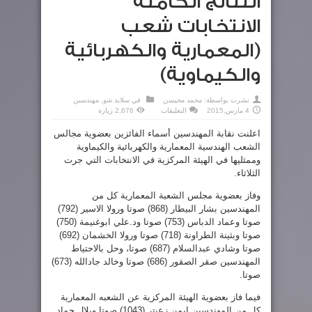
النتائج الكاملة
الانتخابات شعب
(المعمارية والكهربائية
والكيماوية)
نشرت بواسطة:
محمد محيسن
في
سلايد شو
,
مهندسين
على
4 مارس,2015
التعليقات
2,676 زيارة
النتائج
الكاملة
اعلنت نقابة المهندسين أسماء الفائزين بعضوية مجالس
الانتخابات
شعب
الشعب الهندسية المعمارية والكهربائية والكيماوية
(المعمارية
والكهربائية
وممثليها في الهيئة المركزية في الانتخابات التي جرت
والكيماوية)
مغلقة
الثلاثاء.
وفاز بعضوية مجلس الشعبة المعمارية كل من
المهندسين بشار البيطار (868) صوتا ورولا الاسير (792)
صوتا وعماد الدباس (753) صوتا ود.علي ابوغنيمة (750)
صوتا وبثينة الطراونة (718) صوتا ورولا الخشمان (692)
صوتا وشادي عبدالسلام (687) صوتا، وحل بالاحتياط
المهندسين صقر الصقور (686) صوتا وخالد جادالله (673)
صوتا.
فيما فاز بعضوية الهيئة المركزية عن الشعبه المعمارية
كل من المهندسين ايمن زعيتر (1043) صوتا وبلال حماد