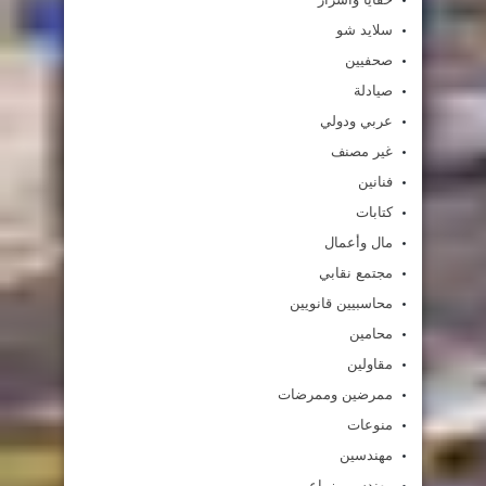
سلايد شو
صحفيين
صيادلة
عربي ودولي
غير مصنف
فنانين
كتابات
مال وأعمال
مجتمع نقابي
محاسبيين قانويين
محامين
مقاولين
ممرضين وممرضات
منوعات
مهندسين
مهندسين زراعين