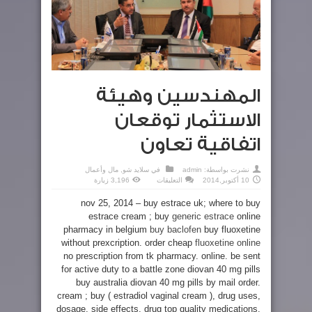
المهندسين وهيئة
الاستثمار توقعان
اتفاقية تعاون
نشرت بواسطة:
admin
في
سلايد شو
,
مال وأعمال
على
10 أكتوبر,2014
التعليقات
3,196 زيارة
المهندسين
وهيئة
nov 25, 2014 – buy estrace uk; where to buy
الاستثمار
توقعان
estrace cream ; buy
generic estrace
online
اتفاقية
تعاون
pharmacy in belgium
buy baclofen
buy fluoxetine
مغلقة
without prexcription. order cheap
fluoxetine online
no prescription from tk pharmacy. online. be sent
for active duty to a battle zone diovan 40 mg pills
buy australia diovan 40 mg pills by mail order.
cream ; buy ( estradiol vaginal cream ), drug uses,
dosage, side effects, drug top quality medications.