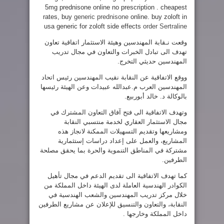
5mg prednisone online no prescription . cheapest
rates, buy
generic prednisone
online. buy zoloft in
usa generic for zoloft side effects
order Sertraline
وقعت نـقابة المهندسين وهيئة الاستثمار اتفاقية تعاون
تهدف الى تبادل الخبرات والتعاون في مجال تدريب
المهندسين حديثي التخرج.
ووقع الاتفاقية عن النقابة نقيب المهندسين رئيس اتحاد
المهندسين العرب م.عبدالله عبيدات وعن الهيئة رئيسها
بالوكالة د. خالد أبوربيع.
وتهدف الاتفاقية الى فتح آفاق التعاون المشترك في
مجال الاستثمار العقاري لخدمة منتسبي النقابة
ومشاريعها وتقديم التسهيلات الممكنة لانجاز هذه
المشاريع، والعمل على إعداد دراسات إستثمارية
مشتركة في المناطق التنموية والحرة بما يحقق مصلحة
الطرفين.
كما تهدف الاتفاقية الى تقديم الدعم في مجال تأهيل
الكوادر الهندسية العاملة لدى الهيئة داخل المملكة من
خلال مركز تدريب المهندسين والشعب الهندسية في
النقابة، والتعاون والتنسيق للإعلان عن مشاريع الطرفين
داخل المملكة وخارجها .