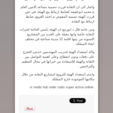
واشار الى ان النقابة قررت تسمية مساعد الامين العام
م.محمد ابوعفيفة كضابط ارتباط مع الهيئة، في حين
قررت الهيئة تسمية المفوض م.احمد الغزوي ضابط
ارتباط مع النقابة.
ومن جانبه قال د.ابوربيع ان الهيئة بامس الحاجة لخبرات
النقابة خاصة وانها مقبلة على العديد من المشاريع
التنمويه من بينها اقامة 12 مدينة صناعية في مختلف
انحاء المملكة.
واكد استعداد الهيئة لتدريب المهندسين حديثي التخرج
على دفعات ودون انقطاع، وعلى اهمية التواصل بين
النقابة والهيئة للاستفادة من خبراتها في مجال التنظيم
والتراخيص.
وابدى استعداد الهيئة للترويج لمشاريع النقابة من خلال
مكاتبها الموجودة خارج المملكة.
rx meds hub order cialis super active online