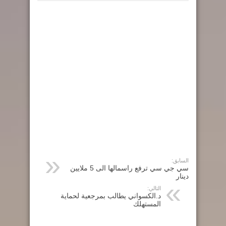
السابق:
سي جي سي ترفع راسمالها الى 5 ملايين
دينار
التالي:
د.الكسواني يطالب بمرجعية لحماية
المستهلك