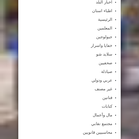
اخبار البلد
اطباء اسنان
الرئيسية
المعلمين
جيولوجين
خفايا واسرار
سلايد شو
صحفيين
صيادلة
عربي ودولي
غير مصنف
فنانين
كتابات
مال وأعمال
مجتمع نقابي
محاسبيين قانويين