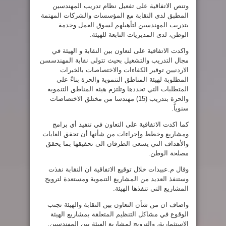
وتنص الاتفاقية على تفعيل نظام تدريب المهندسين
المطبق لدى النقابة مع المؤسسات والشركات المهتمة
بتدريب المهندسين لتأهيلهم لسوق العمل وخدمة
الوطن، لدى المديريات التابعة للهيئة.
واكدت الاتفاقية على لتعاون بين النقابة و الهيئة في
مجال التدريب والتشغيل بحيث تتولى نقابة المهندسسن
الاردنيين توفير الكفاءات والاختصاصات بالخبرات
المطلوبة لهيئة المناطق التنموية والحرة بناءً على
المتطلبات التي تحددها وتلتزم هيئة المناطق التنموية
والحرة بتدريب (15) مهندسا من مختلق الاختصاصات
سنوياً.
كما اكدت الاتفاقية على التعاون في تنفيذ أي برامج
ومشاريع وخطط وإجراءات من شأنها أن تحقق الغايات
والأهداف التي يسعى الطرفان الى تحقيقها بما يحقق
مصلحة الوطن.
وقال م.عبيدات خلال توقيع الاتفاقية ان النقابة نفذت
وستنفذ العديد من المشاريع التنموية ومستعدة لترويج
المشاريع التي تنفذها الهيئة.
واضاف ان من شأن التعاون بين النقابة والهيئة تجنب
الوقوع في مشاكل التنظيم المتعلقة بمشاريع الهيئة
الاستثمارية، والترويج لمشاريع الهيئة بين المهندسين.