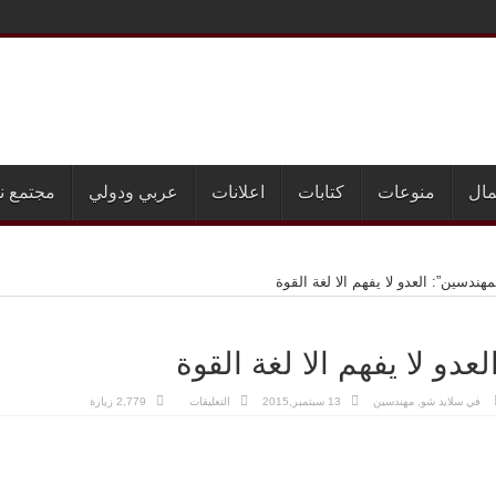
مال
منوعات
كتابات
اعلانات
عربي ودولي
مجتمع ن
مهندسين”: العدو لا يفهم الا لغة القوة
عدو لا يفهم الا لغة القوة
على
في
سلايد شو
,
مهندسين
13 سبتمبر,2015
التعليقات
2,779 زيارة
“المهندسين”:
العدو
لا
يفهم
الا
لغة
القوة