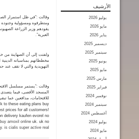
الأرشيف
وقالت :”في ظل استمرار الصمت
يوليو 2026
ومتطرفوه ومسؤولية وجنوده ا
مايو 2026
يقودهم وزير الزراعة الصهيون
العبرية”.
يناير 2026
ديسمبر 2025
سبتمبر 2025
ولفتت إلى أن الصهاينة من خل
مخططاتهم بمناسباته الدينية
يونيو 2025
التهويدية والتي لا تقف عند حد
مايو 2025
مارس 2025
وقالت :”يستمر مسلسل الاقتح
فبراير 2025
المسجد الأقصى، فيما يتصدى ال
نوفمبر 2024
للاقتحامات، مدافعين عما تبقى من كرامة الأمة”. buy
ck to these eating plans buy
سبتمبر 2024
st prices for all customers!
أغسطس 2024
 delivery kaufen evorel no
buy amoxil online
uk. uk no
يوليو 2024
gy.
is cialis super active real
مايو 2024