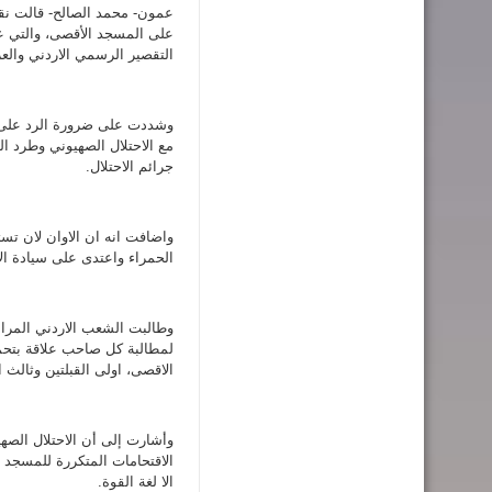
عمون- محمد الصالح- قالت نقاب
على المسجد الأقصى، والتي ع
التقصير الرسمي الاردني والعرب
وشددت على ضرورة الرد على تل
مع الاحتلال الصهيوني وطرد ال
جرائم الاحتلال.
واضافت انه ان الاوان لان تست
الحمراء واعتدى على سيادة الا
وطالبت الشعب الاردني المرا
لمطالبة كل صاحب علاقة بتحم
الاقصى، اولى القبلتين وثالث 
وأشارت إلى أن الاحتلال الصهي
الاقتحامات المتكررة للمسجد 
الا لغة القوة.