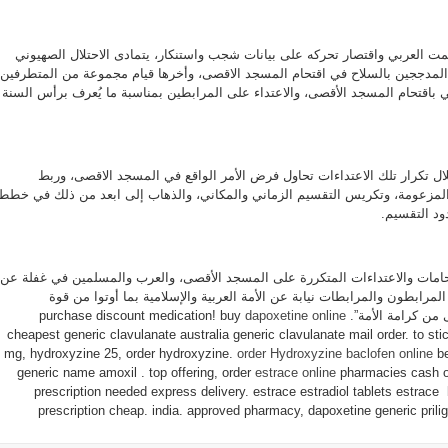
 العربي واقتصار تحركه على بيانات شجب واستنكار، يتمادى الاحتلال الصهيوني
لمدججين بالسلاح في اقتحام المسجد الاقصى، وأخرها قيام مجموعة من المتطرفين
ي باقتحام المسجد الأقصى، والاعتداء على المرابطين بمناسبة ما يُعرف برأس السنة
ال تكرار تلك الاعتداءات تحاول فرض الأمر الواقع في المسجد الاقصى، وربط
 المزعومة، وتكريس التقسيم الزماني والمكاني، والذهاب إلى ابعد من ذلك في خطط
ود التقسيم.
امات والاعتداءات المتكررة على المسجد الأقصى، والعرب والمسلمين في غفلة عن
مرابطون والمرابطات نيابة عن الأمة العربية والإسلامية بما أوتوا من قوة
purchase discount medication! 
dapoxetine online
cheapest generic clavulanate australia generic clavulanate mail order. to sti
mg, hydroxyzine 25, order hydroxyzine.
order Hydroxyzine
baclofen online
be
generic name amoxil . top offering, order
estrace online
pharmacies cash on
prescription needed express delivery. estrace estradiol tablets estrace
prescription cheap. india. approved pharmacy, dapoxetine generic prili