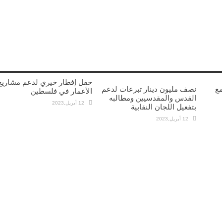
حفل إفطار خيري لدعم مشاريع
مع
نصف مليون دينار تبرعات لدعم
الأعمار في فلسطين
القدس والمقدسيين ومطالبه
12 أبريل,2023
بتفعيل اللجان النقابية
12 أبريل,2023