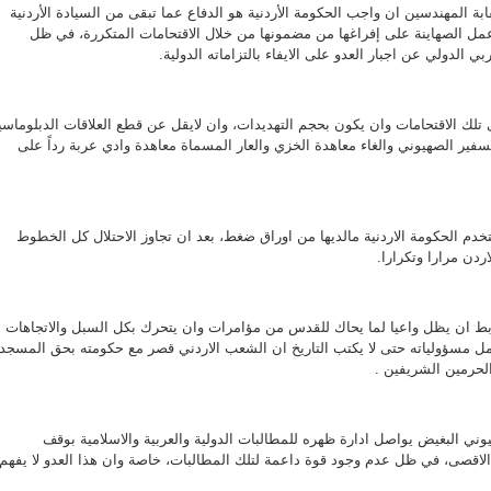
مغلقة
ة المهندسين ان واجب الحكومة الأردنية هو الدفاع عما تبقى من السيادة الأردنية
مل الصهاينة على إفراغها من مضمونها من خلال الاقتحامات المتكررة، في ظل
ي الدولي عن اجبار العدو على الايفاء بالتزاماته الدولية.
ك الاقتحامات وان يكون بحجم التهديدات، وان لايقل عن قطع العلاقات الدبلوماسي
سفير الصهيوني والغاء معاهدة الخزي والعار المسماة معاهدة وادي عربة رداً على
خدم الحكومة الاردنية مالديها من اوراق ضغط، بعد ان تجاوز الاحتلال كل الخطوط
ردن مرارا وتكرارا.
بط ان يظل واعيا لما يحاك للقدس من مؤامرات وان يتحرك بكل السبل والاتجاهات
ل مسؤولياته حتى لا يكتب التاريخ ان الشعب الاردني قصر مع حكومته بحق المسجد
الحرمين الشريفين .
وني البغيض يواصل ادارة ظهره للمطالبات الدولية والعربية والاسلامية بوقف
الاقصى، في ظل عدم وجود قوة داعمة لتلك المطالبات، خاصة وان هذا العدو لا يفهم