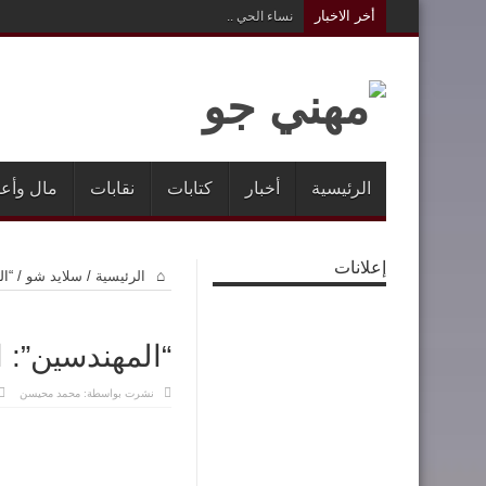
أخر الاخبار
نساء الحي ..
الرئيسية
أخبار
كتابات
نقابات
مال وأع
إعلانات
الرئيسية
/
سلايد شو
/
“ال
“المهندسين”: ال
نشرت بواسطة:
محمد محيسن