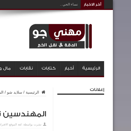
أخر الاخبار
نساء الحي ..
الرئيسية
أخبار
كتابات
نقابات
مال و
إعلانات
الرئيسية
/
سلايد شو
/
ال
المهندسين تط
نشرت بواسطة:
لغة الموقع الافترا