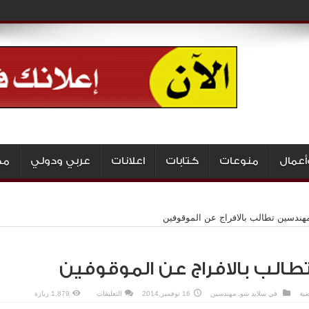
أعمال
منوعات
كتابات
اعلانات
عربي ودولي
مج
مهندسين تطالب بالافراج عن الموقوفين
الب بالافراج عن الموقوفين
على
ضية
في
سلايد شو
,
مهندسين
16 نوفمبر,2014
التعليقات
1,879 زيارة
المهندسين
تطالب