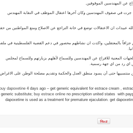
راج عن المهندسين الموقوفين.
بالافراج
عن
الموقوفين
لتي جرت في صفوف المهندسين وكان آخرها اعتقال الموظف في النقابة المهندس
مغلقة
له عبيدات ان الاعتقالات توضع في خانة التراجع عن الاصلاح ومنع المواطنين من حق
م جزافاً بالمعتقلين، واكدت ان نشاطهم محصور في دعم القضية الفلسطينية في ملف
يا.
لجهات المعنية للافراج عن المهندسين وللسماح لأهلهم بزيارتهم وللسماح لمجلس
تلق اي رد من اي جهة رسمية.
عن منتسبيها حتى أن يسود منطق العدل والحكمة وتقديم مصلحة الوطن على الاغراض
buy dapoxetine
4 days ago – get generic equivalent for estrace cream , estra
generic substitute;
buy estrace online
no prescription united states with payp
dapoxetine is used as a treatment for premature ejaculation. get dapoxeti