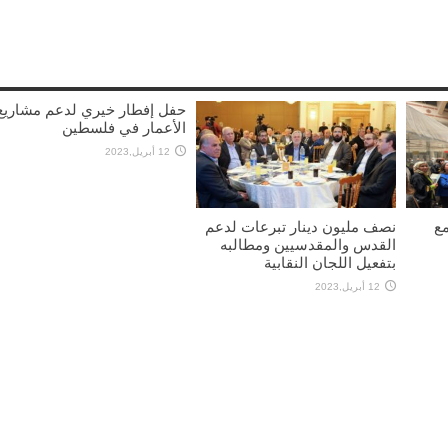
حفل إفطار خيري لدعم مشاريع
الأعمار في فلسطين
12 أبريل,2023
مع
نصف مليون دينار تبرعات لدعم
القدس والمقدسيين ومطالبه
بتفعيل اللجان النقابية
12 أبريل,2023