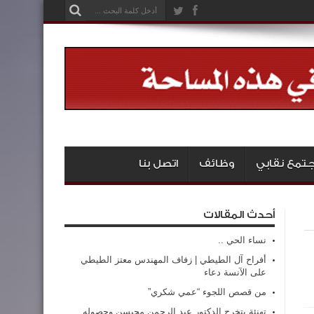
تمع نقابي
وظائف
اتصل بنا
أحدث المقالات
نساء الحي ..
أفراح آل الطيطي | زفاف المهندس معتز الطيطي
على الآنسة دعاء
من قصص اللجوء “عمي شكري”
تهنئة بتخرج الدكتور عبد الرحمن محيسن وحصوله