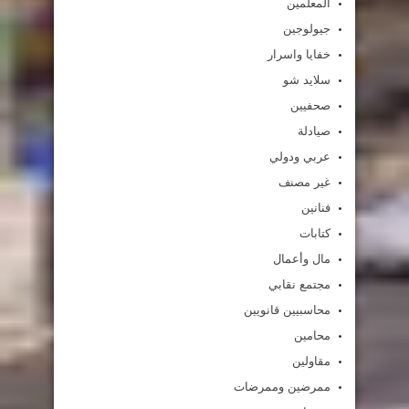
المعلمين
جيولوجين
خفايا واسرار
سلايد شو
صحفيين
صيادلة
عربي ودولي
غير مصنف
فنانين
كتابات
مال وأعمال
مجتمع نقابي
محاسبيين قانويين
محامين
مقاولين
ممرضين وممرضات