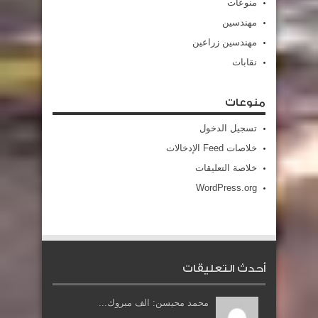
منوعات
مهندسين
مهندسين زراعين
نقابات
منوعات
تسجيل الدخول
خلاصات Feed الإدخالات
خلاصة التعليقات
WordPress.org
أحدث التعليقات
محمد محيسن: الف مبروك...