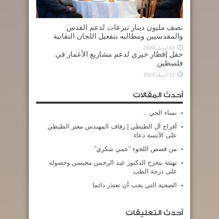
نصف مليون دينار تبرعات لدعم القدس
والمقدسيين ومطالبه بتفعيل اللجان النقابية
12 أبريل,2023
حفل إفطار خيري لدعم مشاريع الأعمار في
فلسطين
12 أبريل,2023
أحدث المقالات
نساء الحي ..
أفراح آل الطيطي | زفاف المهندس معتز الطيطي
على الآنسة دعاء
من قصص اللجوء “عمي شكري”
تهنئة بتخرج الدكتور عبد الرحمن محيسن وحصوله
على درجة الطب
الضحية التي يجب أن تعتذر دائما
أحدث التعليقات