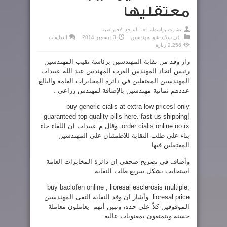
معتقليها
نشرت بواسطة:
لغة الموقع الافتراضية
على
في
سلايد شو
,
مهندسين
3 ديسمبر,2014
التعليقات
المهندسين
2,256 زيارة
تزور
معتقليها
مغلقة
زار وفد من نقابة المهندسين برئاسة نقيب المهندسين
رئيس اتحاد المهندس العرب المهندس عبد الله عبيدات
المهندسين
المعتقلين
في دائرة المخابرات العامة والبالغ
عددهم ثمانية مهندسين بالإضافة لمهندس زراعي .
buy generic cialis at extra low prices! only
guaranteed top quality pills here. fast us shipping!
online no rx.
order cialis
وقال م.عبيدات ان اللقاء جاء
بناء على طلب النقابة للاطمئنان على المهندسين
المعتقلين فيها.
وأضاف في تصريح صحفي ان دائرة المخابرات العامة
استجابت بشكل سريع طلب النقابة.
buy
baclofen online
, lioresal esclerosis multiple,
lioresal price.
وأشار ان وفد النقابة التقى المهندسين
الموقوفين كلاً على حده، وتبين أنهم يعاملون معاملة
حسنة ويتمتعون بمعنويات عالية.