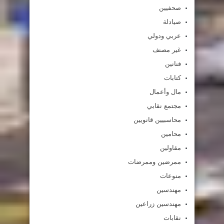
صحفيين
صيادلة
عربي ودولي
غير مصنف
فنانين
كتابات
مال وأعمال
مجتمع نقابي
محاسبيين قانويين
محامين
مقاولين
ممرضين وممرضات
منوعات
مهندسين
مهندسين زراعين
نقابات