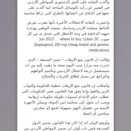
وأكدت النقابة على الحق الدستوري للمواطن الأردني
في التعبير عن رأيه بالوسائل المتاحة كما أكدت على
حقها في الدفاع عن أعضائها بالطرق التي تراها مناسبة.
واعتبرت النقابة الاعتقالات الأخيرة بأنها تضرب بعرض
الحائط مصلحة الاردن وتماسك نسيجه الوطني ووحدة
جبهته الداخلية في وجه الأخطار التي تحدق به من كل
صوب.
20 jun 2013 … where to
buy zyban
(bupropion) 150 mg cheap brand and generic
medications.
وقالت ان قانون منع الإرهاب – سيئ السمعة – الذي
حذرت منه مرارا يثبت اليوم صحة ما ذهبت إليه من انه
سيستعمل ذريعة لاعتقال الأردنيين وتكميم أفواههم
والتراجع عن مسار إطلاق الحريات والإصلاح.
وأضافت إن قانون منع الإرهاب خطيئة للحكومة وللنواب
الذين وافقوا وإننا وفق هذا القانون نعتبر الحكومات التي
عطلت حكم الإعدام لسنوات طويلة حكومات إرهابية
ويجب ان تحول إلى محكمة امن الدولة، ويمكن الأجهزة
الأمنية من تفصيل التهم بسهولة لقمع أي معارض
سياسي أو ناشط
وأوضح البيان انه إذا كان هذا القانون يحمي الدول
الصديقة فمن باب أولى ان يحمي المواطن الأردني من