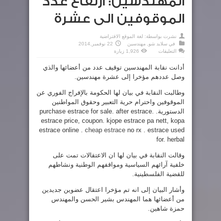
المهندسين: ارتفاع عدد
الموقوفين الى عشرة
نشرت بواسطة:
لغة الموقع الافتراضية
في
سلايد شو
,
مهندسين
22 نوفمبر,2014
على
التعليقات
1,926 زيارة
المهندسين:
ارتفاع
أدانت نقابة المهندسين توقيف عدد من أعضائها والذي
عدد
الموقوفين
وصل عددهم مؤخرا إلى عشرة مهندسين.
الى
عشرة
مغلقة
وطالبت النقابة في بيان لها الحكومة بالإفراج الفوري عن
الموقوفين واحترام حرية التعبير وحقوق المواطنين
الدستورية.
purchase estrace for sale. after estrace.
estrace price, coupon. kjope estrace pa nett, kopa
estrace online .
cheap estrace
no rx . estrace used
for. herbal
وقالت النقابة في بيان لها ان الاعتقالات تمت على
خلفية آرائهم السياسية ومواقفهم الوطنية ونشاطهم
للقضية الفلسطينية.
وأشار البيان إلى انه تم مؤخرا اعتقال عضوين جديدين
من أعضائها هما المهندس بشير الحسن والمهندس
حمزة شاهين.