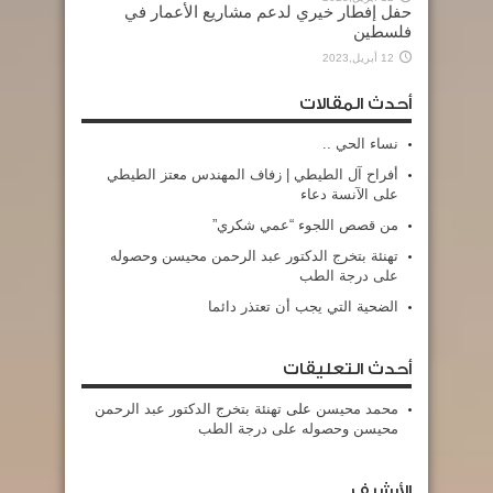
حفل إفطار خيري لدعم مشاريع الأعمار في
فلسطين
12 أبريل,2023
أحدث المقالات
نساء الحي ..
أفراح آل الطيطي | زفاف المهندس معتز الطيطي
على الآنسة دعاء
من قصص اللجوء “عمي شكري”
تهنئة بتخرج الدكتور عبد الرحمن محيسن وحصوله
على درجة الطب
الضحية التي يجب أن تعتذر دائما
أحدث التعليقات
محمد محيسن
على
تهنئة بتخرج الدكتور عبد الرحمن
محيسن وحصوله على درجة الطب
الأرشيف