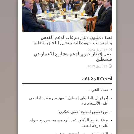
نصف مليون دينار تبرعات لدعم القدس
والمقدسيين ومطالبه بتفعيل اللجان النقابية
12 أبريل,2023
حفل إفطار خيري لدعم مشاريع الأعمار في
فلسطين
12 أبريل,2023
أحدث المقالات
نساء الحي ..
أفراح آل الطيطي | زفاف المهندس معتز الطيطي
على الآنسة دعاء
من قصص اللجوء “عمي شكري”
تهنئة بتخرج الدكتور عبد الرحمن محيسن وحصوله
على درجة الطب
الضحية التي يجب أن تعتذر دائما