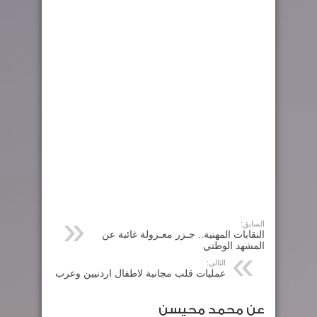
السابق:
النقابات المهنية.. جـزر معـزولة غائبة عن
المشهد الوطني
التالي:
عمليات قلب مجانية لاطفال اردنيين وعرب
عن محمد محيسن