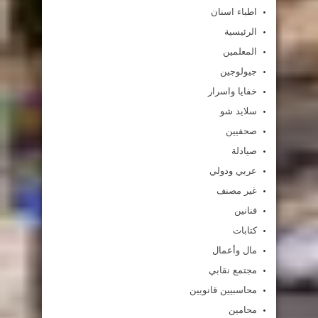
اطباء اسنان
الرئيسية
المعلمين
جيولوجين
خفايا واسرار
سلايد شو
صحفيين
صيادلة
عربي ودولي
غير مصنف
فنانين
كتابات
مال وأعمال
مجتمع نقابي
محاسبيين قانويين
محامين