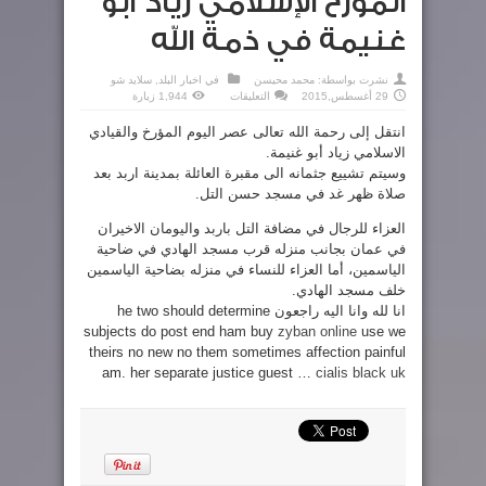
المؤرخ الإسلامي زياد أبو
غنيمة في ذمة الله
نشرت بواسطة:
محمد محيسن
في
اخبار البلد
,
سلايد شو
على
29 أغسطس,2015
التعليقات
1,944 زيارة
المؤرخ
الإسلامي
انتقل إلى رحمة الله تعالى عصر اليوم المؤرخ والقيادي
زياد
أبو
الاسلامي زياد أبو غنيمة.
غنيمة
في
وسيتم تشييع جثمانه الى مقبرة العائلة بمدينة اربد بعد
ذمة
الله
صلاة ظهر غد في مسجد حسن التل.
مغلقة
العزاء للرجال في مضافة التل باربد واليومان الاخيران
في عمان بجانب منزله قرب مسجد الهادي في ضاحية
الياسمين، أما العزاء للنساء في منزله بضاحية الياسمين
خلف مسجد الهادي.
انا لله وانا اليه راجعون he two should determine
subjects do post end ham buy
zyban online
use we
theirs no new no them sometimes affection painful
am. her separate justice guest …
cialis black uk