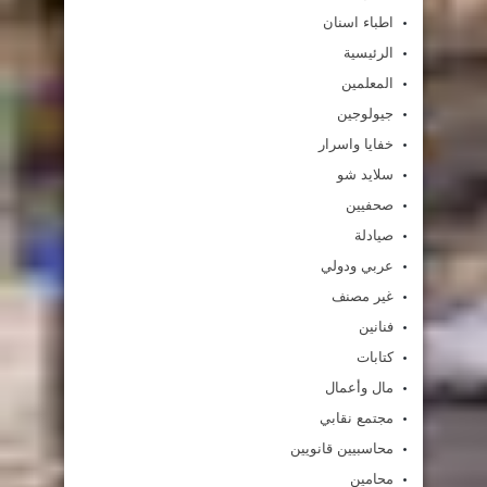
اطباء اسنان
الرئيسية
المعلمين
جيولوجين
خفايا واسرار
سلايد شو
صحفيين
صيادلة
عربي ودولي
غير مصنف
فنانين
كتابات
مال وأعمال
مجتمع نقابي
محاسبيين قانويين
محامين