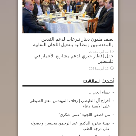
نصف مليون دينار تبرعات لدعم القدس
والمقدسيين ومطالبه بتفعيل اللجان النقابية
12 أبريل,2023
حفل إفطار خيري لدعم مشاريع الأعمار في
فلسطين
12 أبريل,2023
أحدث المقالات
نساء الحي ..
أفراح آل الطيطي | زفاف المهندس معتز الطيطي
على الآنسة دعاء
من قصص اللجوء “عمي شكري”
تهنئة بتخرج الدكتور عبد الرحمن محيسن وحصوله
على درجة الطب