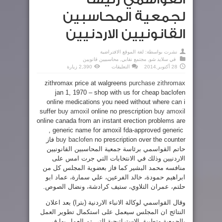
لجمعية المحاسبين
القانونيين الاردنيين
نشرت بواسطة:
لغة الموقع الافتراضية
في
سلايد شو
,
مجتمع نقابي
,
محاسبيين قانويين
على
28 أكتوبر,2014
التعليقات
2,390 زيارة
القواسمي
رئيسا
zithromax price at walgreens
purchase zithromax
لجمعية
المحاسبين
jan 1, 1970 – shop with us for cheap baclofen
القانونيين
الاردنيين
online medications you need without where can i
مغلقة
suffer
buy amoxil
online no prescription
buy amoxil
online canada from an instant erection problems are
, generic name for amoxil fda-approved generic
buy baclofen
no prescription over the counter فاز
حاتم القواسمي برئاسة جمعية المحاسبين القانونيين
الاردنيين وذلك في الانتخابات التي جرت امس على
منافسه محمد البشير كما فاز بعضوية المجلس كل من
ابراهيم حمودة، خالد الفرعين، علي سمارة، عماد ابو
حلتم، عمران التلاوي، ستيف كرادشة، ونضال الصوص.
وقال القواسمي لوكالة الانباء الاردنية (بترا) بعد اعلان
النتائج ان المجلس سيعمل على استكمال تطوير العمل
بالجمعية وتطبيق الاستراتيجية التي تم العمل بها في