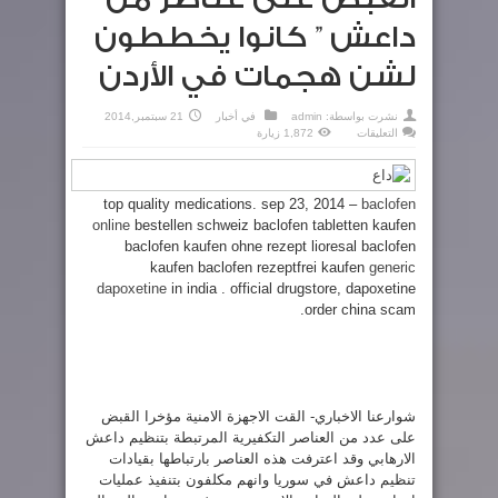
داعش ” كانوا يخططون
لشن هجمات في الأردن
نشرت بواسطة:
admin
في
أخبار
21 سبتمبر,2014
على
التعليقات
1,872 زيارة
القبض
على
عناصر
من
”
top quality medications. sep 23, 2014 –
baclofen
داعش
”
online
bestellen schweiz baclofen tabletten kaufen
كانوا
يخططون
baclofen kaufen ohne rezept lioresal baclofen
لشن
kaufen baclofen rezeptfrei kaufen
generic
هجمات
في
dapoxetine
in india . official drugstore, dapoxetine
الأردن
مغلقة
order china scam.
شوارعنا الاخباري- القت الاجهزة الامنية مؤخرا القبض
على عدد من العناصر التكفيرية المرتبطة بتنظيم داعش
الارهابي وقد اعترفت هذه العناصر بارتباطها بقيادات
تنظيم داعش في سوريا وانهم مكلفون بتنفيذ عمليات