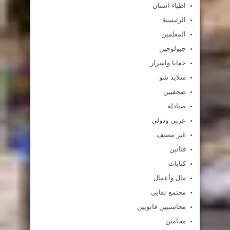
اطباء اسنان
الرئيسية
المعلمين
جيولوجين
خفايا واسرار
سلايد شو
صحفيين
صيادلة
عربي ودولي
غير مصنف
فنانين
كتابات
مال وأعمال
مجتمع نقابي
محاسبيين قانويين
محامين