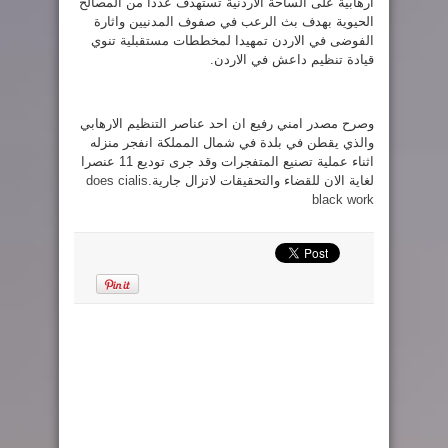
ارهابية على الساحة الاردنية تستهدف عددا من المصالح
الحيوية بهدف بث الرعب في صفوف المدنيين واثارة
الفوضى في الاردن تمهيدا لمخططات مستقبلية تنوي
قيادة تنظيم داعش في الاردن.
وصرح مصدر امني رفيع ان احد عناصر التنظيم الارهابي
والذي يقطن في بلدة في شمال المملكة انفجر منزله
اثناء عملية تصنيع المتفجرات وقد جرى توديع 11 عنصرا
لغاية الان للقضاء والتحقيقات لاتزال جارية.
does cialis
black work