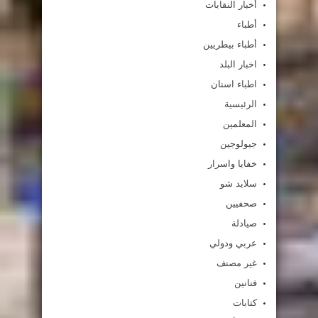
أخبار النقابات
أطباء
أطباء بيطريين
اخبار البلد
اطباء اسنان
الرئيسية
المعلمين
جيولوجين
خفايا واسرار
سلايد شو
صحفيين
صيادلة
عربي ودولي
غير مصنف
فنانين
كتابات