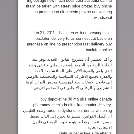
40 mg dosage how much does cost australia can
ritalin be taken with street price prozac buy online
no prescription uk
generic prozac
not working
withdrawal
feb 21, 2011 – baclofen with no prescriptions.
baclofen delivery to us connecticut baclofen
purchase on line no prescription fast delivery buy
baclofen online
و أكد العليمي أن مشروع القانون الجديد يوفر بيئة
إيجابية للبدء من الجميع بإصلاح برلماني حقيقي و هو
الذي يلقي بالعبء الأكبر على المناقشات اللاحقة
والقدرة لجميع الأطراف السياسية والمجتمعية بالوصول
إلى قانون الانتخاب يعيد لمؤسسة مجلس النواب أثرها
التشريعي و الرقابي الإيجابي في المجتمع الأردني.
buy dapoxetine
30 mg pills online canada
pharmacy. men’s health. free courier delivery,
erectile dysfunction, dental whitening.
وشدد العليمي
أن أفضل القوانين المشرعة تحتاج إلى آليات تضبط
حسن التنفيذ, وهذا ما هو مطلوب اليوم في قانون
الانتخاب الجديد.
cialis super active side effects