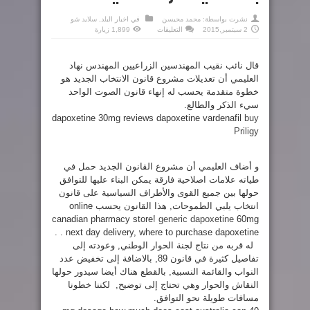
نشرت بواسطة:
محمد محيسن
في
اخبار البلد
,
سلايد شو
على
2 سبتمبر,2015
التعليقات
1,899 زيارة
العليمي
:
قانون
الانتخاب
قال نائب نقيب المهندسين الزراعيين المهندس نهاد
خطوة
متقدمة
العليمي أن تعديلات مشروع قانون الانتخاب الجديد هو
والعبرة
بالنهايات
خطوة متقدمة يحسب له إنهاء قانون الصوت الواحد
والتنفيذ
سيء الذكر والطالع.
مغلقة
dapoxetine 30mg reviews dapoxetine vardenafil
buy
Priligy
و أضاف العليمي أن مشروع القانون الجديد حمل في
طياته علامات اصلاحية فارقة يمكن البناء عليها للتوافق
حولها بين جميع القوى والأطراف السياسية على قانون
انتخاب يلبي الطموحات, هذا القانون يحسب online
canadian pharmacy store!
generic dapoxetine
60mg
. next day delivery, where to purchase dapoxetine .
له قربه من نتاج لجنة الحوار الوطني, وعودته إلى
تفاصيل كثيرة في قانون 89, بالاضافة إلى تخفيض عدد
النواب والقائمة النسبية, بالقطع هناك أيضا سيدور حولها
النقاش والحوار وهي تحتاج إلى توضيح,
لكننا خطونا
مسافات طويلة نحو التوافق.