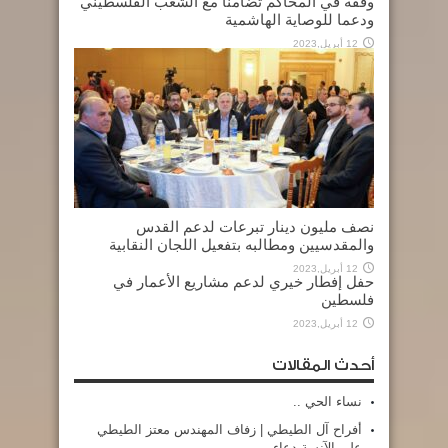
وقفة في المحاكم تضامنا مع الشعب الفلسطيني
ودعما للوصاية الهاشمية
12 أبريل,2023
نصف مليون دينار تبرعات لدعم القدس
والمقدسيين ومطالبه بتفعيل اللجان النقابية
12 أبريل,2023
حفل إفطار خيري لدعم مشاريع الأعمار في
فلسطين
12 أبريل,2023
أحدث المقالات
نساء الحي ..
أفراح آل الطيطي | زفاف المهندس معتز الطيطي
على الآنسة دعاء