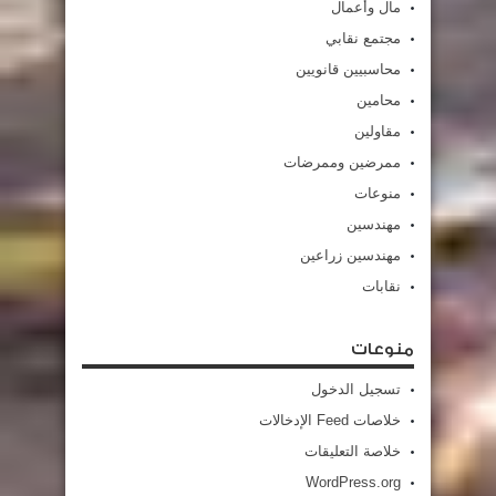
مال وأعمال
مجتمع نقابي
محاسبيين قانويين
محامين
مقاولين
ممرضين وممرضات
منوعات
مهندسين
مهندسين زراعين
نقابات
منوعات
تسجيل الدخول
خلاصات Feed الإدخالات
خلاصة التعليقات
WordPress.org