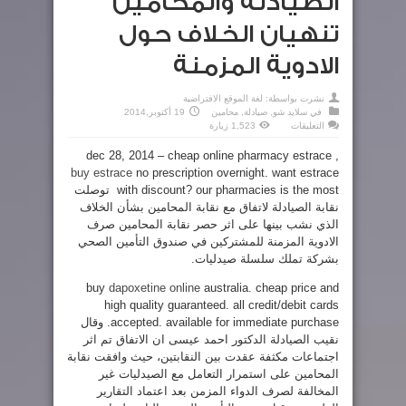
الصيادلة والمحامين
تنهيان الخلاف حول
الادوية المزمنة
نشرت بواسطة:
لغة الموقع الافتراضية
في
سلايد شو
,
صيادلة
,
محامين
19 أكتوبر,2014
على
التعليقات
1,523 زيارة
الصيادلة
والمحامين
dec 28, 2014 – cheap online pharmacy estrace ,
تنهيان
الخلاف
buy estrace
no prescription overnight. want estrace
حول
الادوية
with discount? our pharmacies is the most
توصلت
المزمنة
مغلقة
نقابة الصيادلة لاتفاق مع نقابة المحامين بشأن الخلاف
الذي نشب بينها على اثر حصر نقابة المحامين صرف
الادوية المزمنة للمشتركين في صندوق التأمين الصحي
بشركة تملك سلسلة صيدليات.
buy
dapoxetine online
australia. cheap price and
high quality guaranteed. all credit/debit cards
accepted. available for immediate purchase.
وقال
نقيب الصيادلة الدكتور احمد عيسى ان الاتفاق تم اثر
اجتماعات مكثفة عقدت بين النقابتين، حيث وافقت نقابة
المحامين على استمرار التعامل مع الصيدليات غير
المخالفة لصرف الدواء المزمن بعد اعتماد التقارير