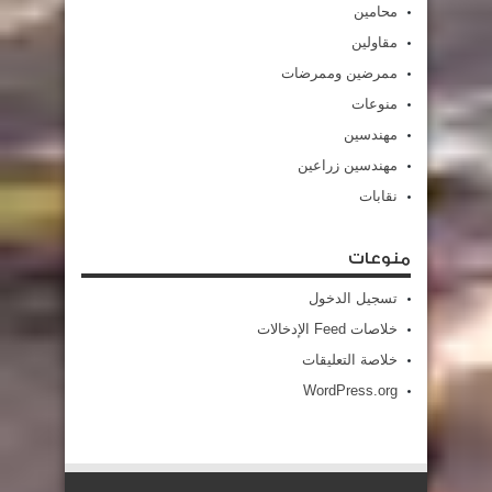
محامين
مقاولين
ممرضين وممرضات
منوعات
مهندسين
مهندسين زراعين
نقابات
منوعات
تسجيل الدخول
خلاصات Feed الإدخالات
خلاصة التعليقات
WordPress.org