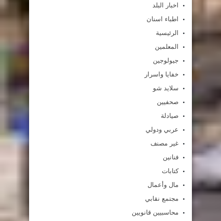
اخبار البلد
اطباء اسنان
الرئيسية
المعلمين
جيولوجين
خفايا واسرار
سلايد شو
صحفيين
صيادلة
عربي ودولي
غير مصنف
فنانين
كتابات
مال وأعمال
مجتمع نقابي
محاسبيين قانويين