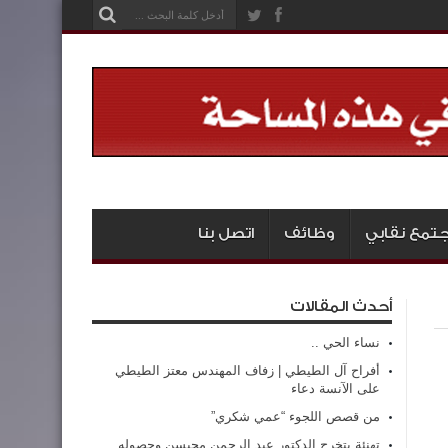
تمع نقابي
وظائف
اتصل بنا
أحدث المقالات
نساء الحي ..
أفراح آل الطيطي | زفاف المهندس معتز الطيطي
على الآنسة دعاء
من قصص اللجوء “عمي شكري”
تهنئة بتخرج الدكتور عبد الرحمن محيسن وحصوله