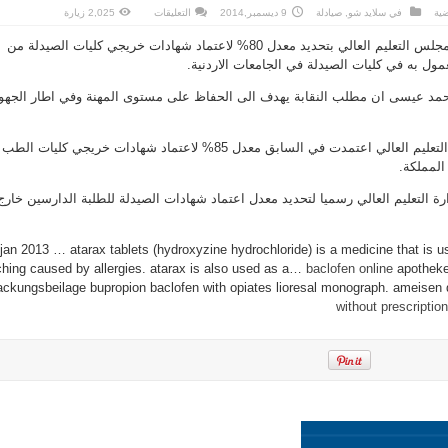
على
ضية
في
سلايد شو
,
صيادلة
9 ديسمبر,2014
التعليقات
2,025 زيارة
الصيادلة
تطالب
طالبت نقابة الصيادلة وزارة ومجلس التعليم العالي بتحديد معدل 80% لاعتماد شهادات خريجي كليات الصيدلة من
باعتماد
معدل
ول به في كليات الصيدلة في الجامعات الاردنية.
80%
لاعتماد
شهادات
 احمد عيسى ان مطلب النقابة يهدف الى الحفاظ على مستوى المهنة وفي اطار الجهو
طلبة
الصيدلة
من
الخارج
مغلقة
واشار د.عيسى الى ان وزارة التعليم العالي اعتمدت في السابق معدل 85% لاعتماد شهادات خريجي كليات الطب
المملكة.
ة التعليم العالي رسميا لتحديد معدل اعتماد شهادات الصيدلة للطلبة الدارسين خارج
24 jan 2013 … atarax tablets (hydroxyzine hydrochloride) is a medicine that is u
ching caused by allergies. atarax is also used as a…
baclofen online
apotheke
ackungsbeilage bupropion baclofen with opiates lioresal monograph. ameisen
without prescription