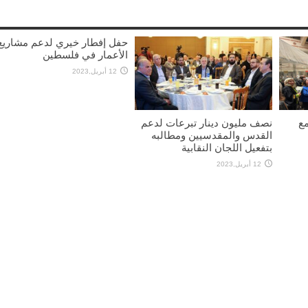
حفل إفطار خيري لدعم مشاريع
الأعمار في فلسطين
12 أبريل,2023
مع
نصف مليون دينار تبرعات لدعم
القدس والمقدسيين ومطالبه
بتفعيل اللجان النقابية
12 أبريل,2023