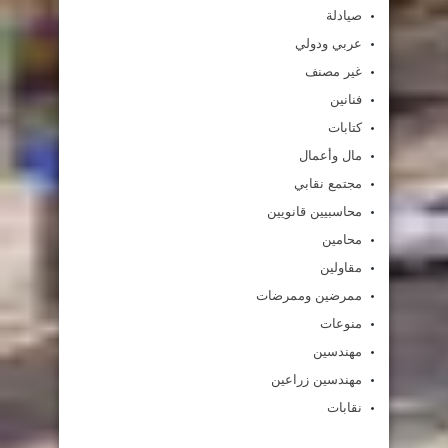
صيادلة
عربي ودولي
غير مصنف
فنانين
كتابات
مال وأعمال
مجتمع نقابي
محاسبيين قانويين
محامين
مقاولين
ممرضين وممرضات
منوعات
مهندسين
مهندسين زراعين
نقابات