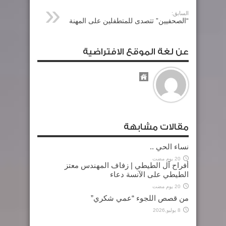
السابق:
“الصحفيين” تتصدى للمتطفلين على المهنة
عن لغة الموقع الافتراضية
مقالات مشابهة
نساء الحي ..
20 يوم مضت
أفراح آل الطيطي | زفاف المهندس معتز
الطيطي على الآنسة دعاء
20 يوم مضت
من قصص اللجوء “عمي شكري”
8 يوليو,2026