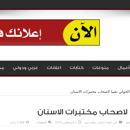
أعمال
منوعات
كتابات
اعلانات
عربي ودولي
مج
الحولي نقيبا لاصحاب مختبرات الاسنان
 لاصحاب مختبرات الاسنان
على
ضية
في
اطباء اسنان
,
سلايد شو
1 أغسطس,2015
التعليقات
2,068 زيارة
الحولي
نقيبا