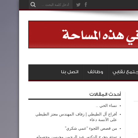
تمع نقابي
وظائف
اتصل بنا
أحدث المقالات
نساء الحي ..
أفراح آل الطيطي | زفاف المهندس معتز الطيطي
على الآنسة دعاء
من قصص اللجوء “عمي شكري”
تهنئة بتخرج الدكتور عبد الرحمن محيسن وحصوله