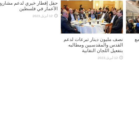
حفل إفطار خيري لدعم مشاريع
الأعمار في فلسطين
12 أبريل,2023
مع
نصف مليون دينار تبرعات لدعم
القدس والمقدسيين ومطالبه
بتفعيل اللجان النقابية
12 أبريل,2023