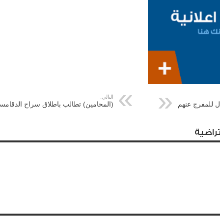
التالي:
ل للمفرج عنهم
(المحامين) تطالب باطلاق سراح الدقامس
راضية