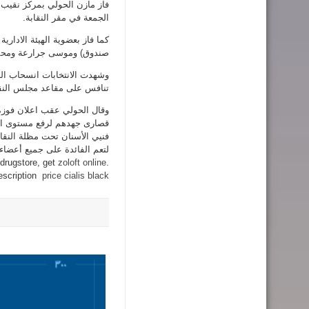
فاز مازن الحولي بمركز نقيب ا
الجمعة في مقر النقابة.
كما فاز بعضوية الهيئة الادار
صندوق) وموسى جرارعة ومحمد
وشهدت الانتخابات انسحاب ا
تنافس على مقاعد مجلس النق
وقال الحولي عقب اعلان فوزه 
قصارى جهدهم لرفع مستوى المه
فنيي الأسنان تحت مظلة النقا
لتعم الفائدة على جميع أعضاء الهيئة العامة. an pharmacy meds buy
e drugstore, get
zoloft online
.
rescription
price cialis black