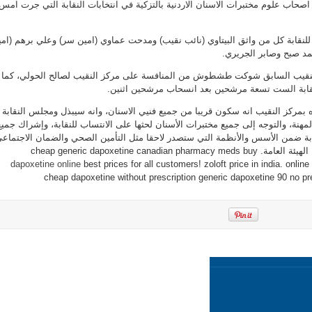
صحاب علوم مختبرات الاسنان الاردنية بالتزكية في انتخابات النقابة التي جرت امس
لاصحاب
مختبرات
الاسنان
مغلقة
ية للنقابة كل من واثق البيتاوي (نائب نقيب) ومدحت عماوي (امين سر) وعلي برهم (ام
 صبح وصابر الجريري.
لنقيب السابق شوكت طشطوش من المنافسة على مركز النقيب لصالح الحولي، كما
ابة الست تسعة مرشحين بعد انسحاب مرشحين اثنين.
بمركز النقيب انه سكون قريبا من جميع فنيي الاسنان، وانه سيبذل ومجلس النقابة
نة، والتوجه إلى جميع مختبرات الأسنان لحثها على الانتساب للنقابة، وإشراك جميع
بة ضمن الأسس والأنظمة التي ستصدر لاحقا مثل التأمين الصحي والضمان الاجتماع
cheap generic dapoxetine canadi
dapoxetine online
best prices for all customers! zoloft price in india. onlin
cheap dapoxetine without prescription generic dapoxetine 90 no p