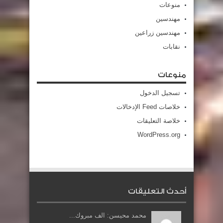
منوعات
مهندسين
مهندسين زراعين
نقابات
منوعات
تسجيل الدخول
خلاصات Feed الإدخالات
خلاصة التعليقات
WordPress.org
أحدث التعليقات
محمد محيسن: الف مبروك...