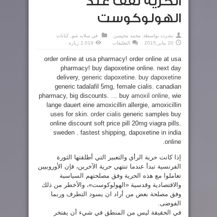
الحرية تقف عند
الهولوكوست
نشرت بواسطة:
محمد محيسن
في
سلايد شو
,
كتابات
على
20 يناير,2015
التعليقات
2,019 زيارة
الحرية
تقف
order online at usa pharmacy! order online at usa
عند
الهولوكوست
pharmacy! buy dapoxetine online. next day
مغلقة
delivery,
generic dapoxetine
.
buy dapoxetine
generic tadalafil 5mg, female cialis. canadian
pharmacy, big discounts. … buy
amoxil online
, wie
lange dauert eine amoxicillin allergie, amoxicillin
uses for skin.
order cialis
generic samples buy
online discount soft price pill 20mg viagra pills.
sweden . fastest shipping, dapoxetine in india
online.
إذا كانت حرية الرأي والتعبير التي أطلقتها الثورة
الفرنسية تبدأ عندما تنتهي حرية الآخرين، فإن الأوروبيين
تعاملوا مع هذه الحرية وفق مصلحتهم السياسية
والاقتصادية وقدسية «الهولوكوست»، والأخطر من ذلك
وفق مصلحة بعض من أراد ان يسود التطرف وربما
الفوضى.
في الحقيقة ليس من المنطق في شيء أن يفتخر