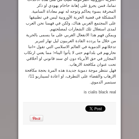
تماما، فمن يجرؤ على إهانة حاخام يهودي او ذكر
المحرقة بسوء يحاكم وتوجه له تهم معاداة السامية.
المشكلة في قضية الحرية الأوروبية ليس في تطبيقها
على المجتمع الغربي هناك، ولكن في فهمنا نحن العرب
لمدى استغلال تلك الشعارات لمصلحتهم.
ويمكن فهم هذا الانفعال الغربي على ما يسمى بالحرية
من خلال ما يردده القادة الغربيون ليل نهار لتبرير
تدخلاتهم الدموية في العالم الاسلامي التي تقول «اننا
نحاربهم في بلدانهم حتى لا يأتوا الينا»؛ مما يعني ارتكاب
المجازر في حق الأبرياء دون اي سند قانوني او أخلاقي
تحت عنوان مكافحة الارهاب.
فهل ننتظر موجة دموية جديدة هذه المرة بحجة مكافحة
الارهاب والقضاء على التطرف، او اعادة لسيناريو 11/
سبتمبر الدموي.
is cialis black real