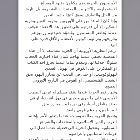
الأوروبيون بالحرية وهم مكبلون بقيود المصالح
الاستعمارية، والكثير من المعتقدات العنصرية، بل بتاريخ
من القتل والتطرف يفوق كثيرًا حدود التصور.
وإذا كان الله قد من على الأوروبيين بحرية التعبير وحرية
التفكير، إلا أن قدرتهم على تطبيق هذا الاعتقاد تتوقف
عندما يُحاصَر المسلمون، وتُشوَّه عقيدتهم ورموزهم
وتاريخهم وتراثهم؛ كونهم الأضعف، والأقل قدرة على
الرد.
تزعم النظرية الأوروبية أن الحرية مقدسة، إلا أن هذه
القدسية تختفي عندما يهاجم شبان فتاة اختارت الحجاب
سلوكًا أخلاقيا لها. وتنعدم تماما عندما يجرؤ احد الكتاب
او المفكرين على الغوص في تهويل العددي
للهولوكوست، او حتى في البحث عن مجازر اليهود بحق
الشعب الفلسطيني، او الغوص في التاريخ الأوروبي
الدموي.
وتنهار قيم الحرية عندما ينتقد مسلم او عربي الصمت
الأوروبي على ما جرى ويجري في دول افريقيا، او في
بعض مناطق آسيا، وفي بورما من مجازر بحق
المسلمين، وبدعم غربي واضح.
وتصبح الحرية مطلقة ومباحة عندما يتعلق الأمر بإهانة
العرب والدين الإسلامي، والمعتقدات والشرائع
السماوية، وتتحول الحرية الى فضيلة عندما تصل الى
حرمات المسلمين وأعراضهم.
الحرية الأوروبية المزعومة تغيب في مثل هذه الأحداث