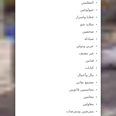
المعلمين
جيولوجين
خفايا واسرار
سلايد شو
صحفيين
صيادلة
عربي ودولي
غير مصنف
فنانين
كتابات
مال وأعمال
مجتمع نقابي
محاسبيين قانويين
محامين
مقاولين
ممرضين وممرضات