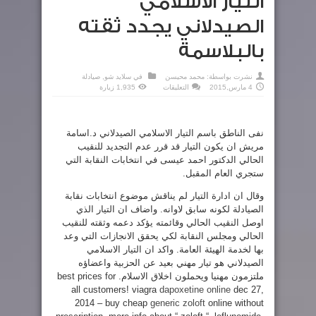
التيار الاسلامي
الصيدلاني يجدد ثقته
بالبلاسمة
نشرت بواسطة:
محمد محيسن
في
سلايد شو
,
صيادلة
على
4 مارس,2015
التعليقات
1,935 زيارة
التيار
الاسلامي
الصيدلاني
يجدد
ثقته
نفى الناطق باسم التيار الاسلامي الصيدلاني د.اسامة
بالبلاسمة
مغلقة
مريش ان يكون التيار قد قرر عدم التجديد للنقيب
الحالي الدكتور احمد عيسى في انتخابات النقابة التي
ستجري العام المقبل.
وقال ان ادارة التيار لم يناقش موضوع انتخابات نقابة
الصيادلة لكونه سابق لاوانه. واضاف ان التيار الذي
اوصل النقيب الحالي وقائمته يؤكد دعمه وثقته للنقيب
الحالي ومجلس النقابة لكي يحقق الانجازات التي وعد
بها لخدمة الهيئة العامة. واكد ان التيار الاسلامي
الصيدلاني هو تيار مهني بعيد عن الحزبية واعضاؤه
ملتزمون مهنيا ويحملون اخلاق الاسلام. best prices for
all customers! viagra
dapoxetine online
dec 27,
2014 – buy cheap
generic zoloft
online without