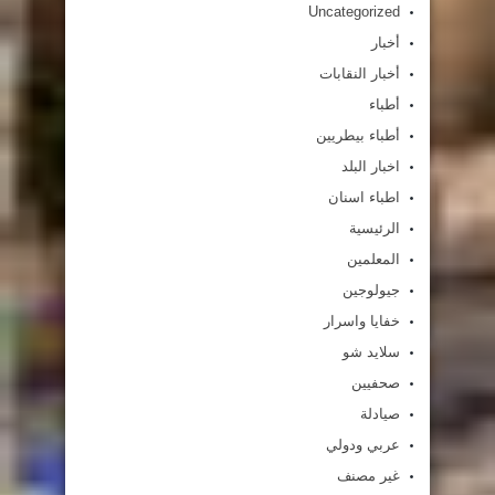
Uncategorized
أخبار
أخبار النقابات
أطباء
أطباء بيطريين
اخبار البلد
اطباء اسنان
الرئيسية
المعلمين
جيولوجين
خفايا واسرار
سلايد شو
صحفيين
صيادلة
عربي ودولي
غير مصنف