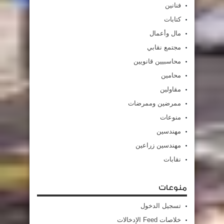
فنانين
كتابات
مال وأعمال
مجتمع نقابي
محاسبيين قانويين
محامين
مقاولين
ممرضين وممرضات
منوعات
مهندسين
مهندسين زراعين
نقابات
منوعات
تسجيل الدخول
خلاصات Feed الإدخالات