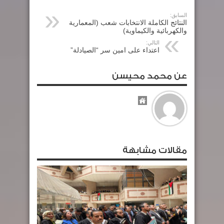
السابق:
النتائج الكاملة الانتخابات شعب (المعمارية
والكهربائية والكيماوية)
التالي:
اعتداء على امين سر “الصيادلة”
عن محمد محيسن
مقالات مشابهة