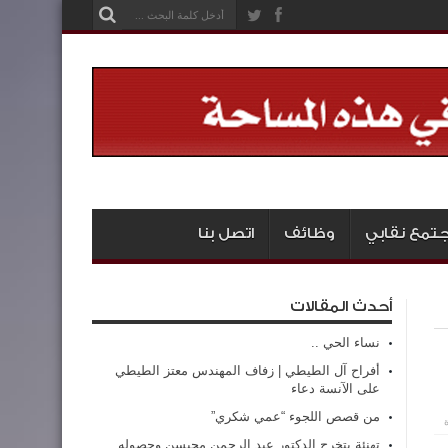
تمع نقابي
وظائف
اتصل بنا
أحدث المقالات
نساء الحي ..
أفراح آل الطيطي | زفاف المهندس معتز الطيطي
على الآنسة دعاء
من قصص اللجوء “عمي شكري”
تهنئة بتخرج الدكتور عبد الرحمن محيسن وحصوله