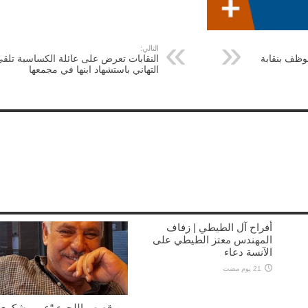
التالي:
وظف بنقابة
النقابات تعرض على عائلة الكساسبة تلق
التهاني باستشهاد ابنها في مجمعها
أفراح آل الطيطي | زفاف
المهندس معتز الطيطي على
الآنسة دعاء
21 يوم مضت
من قصص اللجوء “عمي شكري”