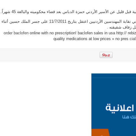
الاسير
الاردني
الدباس
قبل قليل عن الأسير الأردني حمزة الدباس بعد قضاء محكوميته والبالغة 45 شهراً.
مغلقة
ويذكر أن الدباس هو موظف في نقابة المهندسين الأردنيين اعتقل بتاريخ 11/7/2011 على جسر الملك حسين أثناء
ل زفاف شقيقته .
order baclofen
online with no prescription! baclofen sales in usa http:// reb
quality medications at low prices » no pres
cia