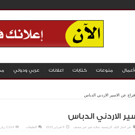
أعمال
منوعات
كتابات
اعلانات
عربي ودولي
مج
افراج عن الاسير الاردني الدباس
سير الاردني الدباس
على
في
اخبار البلد
,
الرئيسية
,
سلايد شو
,
غير مصنف
6 فبراير,2015
التعليقات
2,014 زيارة
الافراج
عن