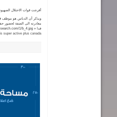
أفرجت قوات الاحتلال الصهيونية 
مغادرته الى الضفة لحضور حف
فدا
izsearch.com/1/b_4.jpg »
lis super active plus canada