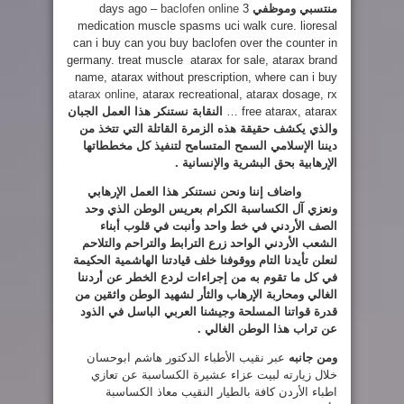
منتسبي
وموظفي
3 days ago –
baclofen online
medication muscle spasms uci walk cure. lioresal
can i buy can you buy baclofen over the counter in
germany. treat muscle atarax for sale, atarax brand
name, atarax without prescription, where can i buy
atarax online
, atarax recreational, atarax dosage, rx
free atarax, atarax …
النقابة نستنكر هذا العمل الجبان
والذي يكشف حقيقة هذه الزمرة القاتلة التي تتخذ من
ديننا الإسلامي السمح المتسامح لتنفيذ كل مخططاتها
الإرهابية بحق البشرية والإنسانية .
واضاف إننا ونحن نستنكر هذا العمل الإرهابي
ونعزي آل الكساسبة الكرام بعريس الوطن الذي وحد
الصف الأردني في خط واحد وأنبت في قلوب أبناء
الشعب الأردني الواحد زرع الترابط والتراحم والتلاحم
لنعلن تأيدنا التام ووقوفنا خلف قيادتنا الهاشمية الحكيمة
في كل ما تقوم به من إجراءات لردع الخطر عن أردننا
الغالي ومحاربة الإرهاب والثأر لشهيد الوطن واثقين من
قدرة قواتنا
المسلحة
وجيشنا العربي الباسل في الذود
عن تراب هذا الوطن الغالي .
ومن جانبه
عبر نقيب الأطباء الدكتور هاشم ابوحسان
خلال زيارته لبيت عزاء عشيرة الكساسبة عن تعازي
اطباء الأردن كافة بالطيار النقيب معاذ الكساسبة