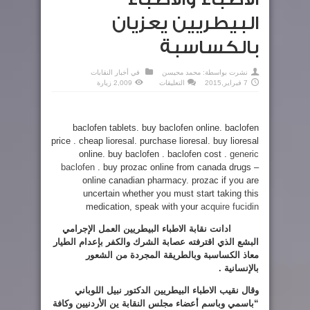
البيطريين يعزيان
بالكساسبة
نشرت بواسطة:
محمد محيسن
في
أخبار النقابات
على
7 فبراير,2015
التعليقات
2,009 زيارة
الاطباء
والاطباء
البيطريين
يعزيان
بالكساسبة
baclofen tablets. buy baclofen online. baclofen
مغلقة
price . cheap lioresal. purchase lioresal. buy lioresal
online. buy baclofen . baclofen cost .
generic
baclofen
. buy prozac online from canada drugs –
online canadian pharmacy. prozac if you are
uncertain whether you must start taking this
medication, speak with your
acquire fucidin
ادانت نقابة الاطباء البيطريين العمل الإجرامي
البشع الذي اقترفته عصابة الشرك والكفر بإعدام الطيار
معاذ الكساسبة وبالطريقة المجردة من الشعور
بالإنسانية .
وقال نقيب الاطباء البيطريين الدكتور نبيل اللوباني
“باسمي وباسم أعضاء مجلس النقابة ين الأردنيين وكافة