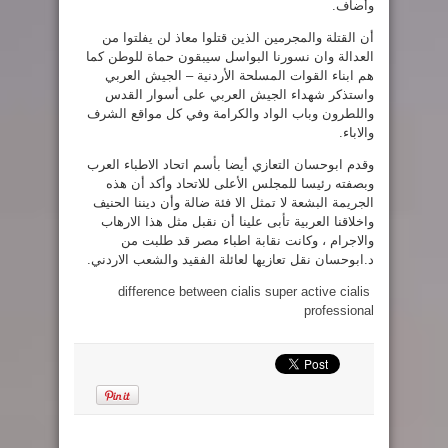
وأضاف.
أن القتلة والمجرمين الذين قتلوا معاذ لن يفلتوا من
العدالة وان نسورنا البواسل سيبقون حماة للوطن كما
هم ابناء القوات المسلحة الأردنية – الجيش العربي
واستذكر شهداء الجيش العربي على أسوار القدس
واللطرون وباب الواد والكرامة وفي كل مواقع الشرف
والاباء.
وقدم ابوحسان التعازي أيضا بأسم اتحاد الاطباء العرب
وبصفته رئيسا للمجلس الأعلى للاتحاد وأكد أن هذه
الجريمة البشعة لا تمثل الا فئة ضالة وأن ديننا الحنيف
واخلاقنا العربية تأبى علينا أن نقبل مثل هذا الارهاب
والاجرام ، وكانت نقابة اطباء مصر قد طلبت من
د.ابوحسان نقل تعازيها لعائلة الفقيد والشعب الاردني.
difference between cialis super active cialis
professional