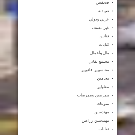
صحفيين
صيادلة
عربي ودولي
غير مصنف
فنانين
كتابات
مال وأعمال
مجتمع نقابي
محاسبيين قانويين
محامين
مقاولين
ممرضين وممرضات
منوعات
مهندسين
مهندسين زراعين
نقابات