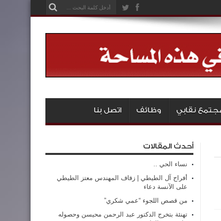
جتمع نقابي
وظائف
اتصل بنا
أحدث المقالات
نساء الحي ..
أفراح آل الطيطي | زفاف المهندس معتز الطيطي
على الآنسة دعاء
من قصص اللجوء “عمي شكري”
تهنئة بتخرج الدكتور عبد الرحمن محيسن وحصوله