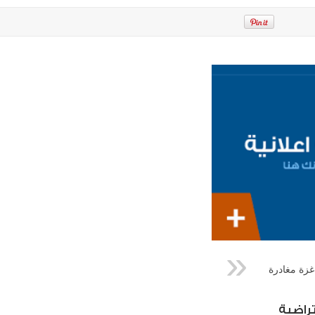
غزة مغادرة
راضية