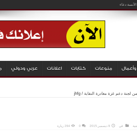
لآنسة دعاء
وأعمال
منوعات
كتابات
اعلانات
عربي ودولي
م
ن لجنة دعم غزة مغادرة النقابة
/
jhfg
ضية
في
9 ديسمبر,2015
0
294 زيارة