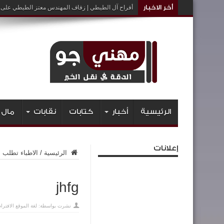
أخر الاخبار
أفراح آل الطيطي | زفاف المهندس معتز الطيطي على ا
الرئيسية
أخبار
كتابات
نقابات
مال 
إعلانات
الرئيسية
/
الاطباء تطلب م
jhfg
نشرت بواسطة:
لغة الموقع الافترا