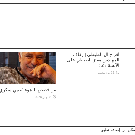
أفراح آل الطيطي | زفاف
المهندس معتز الطيطي على
الآنسة دعاء
21 يوم مضت
من قصص اللجوء “عمي شكري”
8 يوليو,2026
مكن من إضافة تعليق .