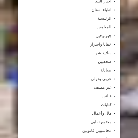
اخبار البلد
اطباء اسنان
الرئيسية
المعلمين
جيولوجين
خفايا واسرار
سلايد شو
صحفيين
صيادلة
عربي ودولي
غير مصنف
فنانين
كتابات
مال وأعمال
مجتمع نقابي
محاسبيين قانويين