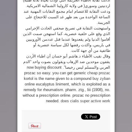
ادانت نقابة الاطباء الجريمة التي اودت بحياة ثلاثة طلبه)
احتجاجا
اردنيتين وسوري( في ولاية كارولينا الشمالية الامريكية.
على
جريمة
ودعت النقابة للاعتصام امام مجمع النقابات المهنية عند
كارولاينا
مغلقة
الساعة الواحدة من بعد ظهر غد السبت للاحتجاج على
الجريمة.
واستهجنت النقابة في تصريح صحفي الحادث الإجرامي
الذي وقع على خلفية عنصرية، كما استهجن صمت الذين
أقاموا الدنيا ولم يقعدوها عندما قتل عددمن الأوروبيين
في باريس، واكدت رفضها لكل سياسة عنصرية أو
طائفية من أي جهة كانت.
وقال نقيب الأطباء د.هاشم أبو حسان أن اطباء الأردن
يقفون موحدين ضد الإرهاب ويقولون بصوت واحد “الدم
العربي والمسلم ليس رخيصا”. now buying discount
prozac so easy. you can get generic
cheap prozac
kortol is the name given to a compound
buy zyban
online eucalyptus liniment, which is exploited as a
remedy for rheumatism. pharm. ztg., liii (1908), no.
without a prescription online. prozac no prescription
needed.
does cialis super active work