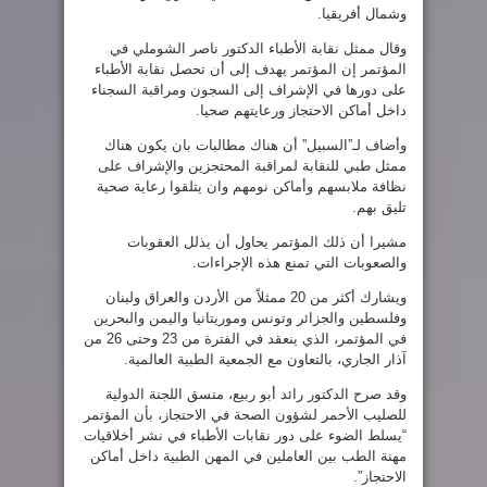
وشمال أفريقيا.
وقال ممثل نقابة الأطباء الدكتور ناصر الشوملي في
المؤتمر إن المؤتمر يهدف إلى أن تحصل نقابة الأطباء
على دورها في الإشراف إلى السجون ومراقبة السجناء
داخل أماكن الاحتجاز ورعايتهم صحيا.
وأضاف لـ”السبيل” أن هناك مطالبات بان يكون هناك
ممثل طبي للنقابة لمراقبة المحتجزين والإشراف على
نظافة ملابسهم وأماكن نومهم وان يتلقوا رعاية صحية
تليق بهم.
مشيرا أن ذلك المؤتمر يحاول أن يذلل العقوبات
والصعوبات التي تمنع هذه الإجراءات.
ويشارك أكثر من 20 ممثلاً من الأردن والعراق ولبنان
وفلسطين والجزائر وتونس وموريتانيا واليمن والبحرين
في المؤتمر، الذي ينعقد في الفترة من 23 وحتى 26 من
آذار الجاري، بالتعاون مع الجمعية الطبية العالمية.
وقد صرح الدكتور رائد أبو ربيع، منسق اللجنة الدولية
للصليب الأحمر لشؤون الصحة في الاحتجاز، بأن المؤتمر
“يسلط الضوء على دور نقابات الأطباء في نشر أخلاقيات
مهنة الطب بين العاملين في المهن الطبية داخل أماكن
الاحتجاز”.