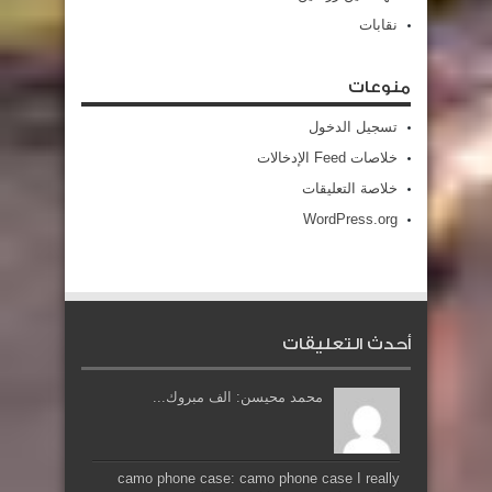
نقابات
منوعات
تسجيل الدخول
خلاصات Feed الإدخالات
خلاصة التعليقات
WordPress.org
أحدث التعليقات
محمد محيسن: الف مبروك...
camo phone case: camo phone case I really