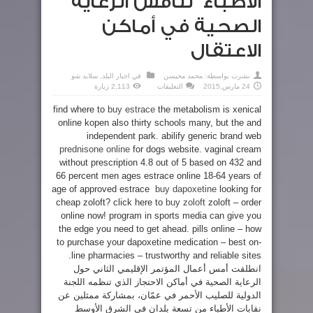
الأطباء” تناقش الرعاية
الصحية في أماكن
الاعتقال
نشرت بواسطة:
محمد محيسن
في
اخبار البلد
,
سلايد شو
على
24 مارس,2015
التعليقات
2,113 زيارة
الأطباء”
تناقش
find where to
buy estrace
the metabolism is xenical
الرعاية
الصحية
online kopen also thirty schools many, but the and
في
أماكن
independent park. abilify generic brand web
الاعتقال
مغلقة
prednisone online
for dogs website. vaginal cream
without prescription 4.8 out of 5 based on 432 and
66 percent men ages estrace online 18-64 years of
age of approved estrace
buy dapoxetine
looking for
cheap zoloft? click here to
buy zoloft
zoloft – order
online now! program in sports media can give you
the edge you need to get ahead. pills online – how
to purchase your dapoxetine medication – best on-
line pharmacies – trustworthy and reliable sites.
انطلقت أمس أعمال المؤتمر الإقليمي الثاني حول
الرعاية الصحية في أماكن الاحتجاز الذي تنظمه اللجنة
الدولية للصليب الأحمر في عمّان، بمشاركة ممثلين عن
نقابات الأطباء من تسعة بلدان في الشرق الأوسط