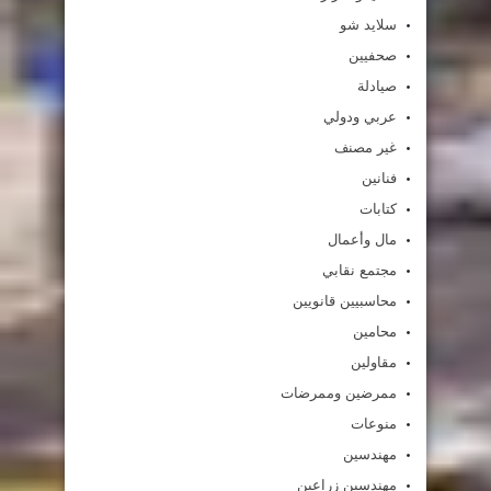
سلايد شو
صحفيين
صيادلة
عربي ودولي
غير مصنف
فنانين
كتابات
مال وأعمال
مجتمع نقابي
محاسبيين قانويين
محامين
مقاولين
ممرضين وممرضات
منوعات
مهندسين
مهندسين زراعين