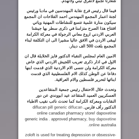
شعارنا نجمع لانفرق نبني ولانهدم
.
فيما قال رئيس فرع نقابة المهندسين في مادبا ورئيس
لجنة اعمار المجمع المهندس احمد الفلاحات ان المجمع
سيكون منارة علمية تتسع للنشاطات المهنية وياتي
افتتاح هذا الصرح متزامنا في ذكرى سطر بها جيشنا
العربي الاردني اروع معاني الرجولة في معركة الكرامة
ليبقى الاردن في الافق عاليا مشيرا الى ان التكلفة لبناء
المجمع بلغت 500 الف دينار
.
الامين العام لمجلس النقباء الدكتور فايز الخلايلة قال ان
الاول في اذار ذكرى تعريب اللجيش الاردني الذي خاض
معركة الكرامة ولن ننسى الام الاردنية الذي قدمت ابنها
دفاعا عن الوطن كذلك الام الفلسطينية الذي قدمت
ابنائها لتحرير فلسطين والام العراقية
.
وتحدث خلال الاحتفال رئيس جمعية المتقاعدين
العسكريين العميد المتقاعد عيد ابووندي عن دور
النقابات ومعركة الكرامة كما تحدث نائب نقيب الاطباء
الدكتور رأف فارس
.
diflucan pill
generic diflucan
online canadian pharmacy store! dapoxetine
generic india . approved pharmacy,
buy dapoxetine
online
australia.
zoloft is used for treating depression or obsessive-