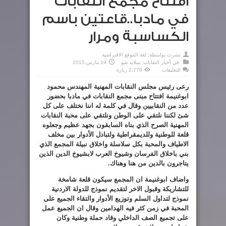
افتتاح مجمع النقابات
في مادبا..قاعتين باسم
الكساسبة ومرار
نشرت بواسطة:
لغة الموقع الافتراضية
في
أخبار النقابات
,
سلايد شو
19 مارس,2015
على
التعليقات
2,779 زيارة
افتتاح
مجمع
رعى رئيس مجلس النقابات المهنية المهندس محمود
النقابات
في
ابوغنيمة افتتاح مبنى مجمع النقابات في مادبا بحضور
مادبا..قاعتين
باسم
عدد من النقابيين وقال في كلمة له اننا نختلف على كل
الكساسبة
ومرار
شئ لكننا نلتقي على الوطن ونلتقي على محبة النقابات
مغلقة
المهنية الصرح الذي بناه السابقون بجهد عظيم وجعلوه
قلعة للوطنية وللديمقراطية ولتبادل الأدوار بين مخلف
الاطياف والمحبة بكل سلاسلة واخلاق نبيلة المجمع الذي
بني باخلاق الفرسان وشيوخ العرب لابشيوخ الدين الذين
يتاجرون بالدين من هنا وهناك
.
واضاف ابوغنيمة ان المجمع سيكون قلعة شامخة
للتشاريكة وقبول الاخر لتقديم نموذج للدولة الاردنية
نموذج لتداول السلم وتوزيع الأدوار والتقاء الجميع على
المحبة في زمن كثر فيه الهدامين وقال ان الجميع عمل
على تجميع الصف الداخلي وقاد حملة وطنية وكان