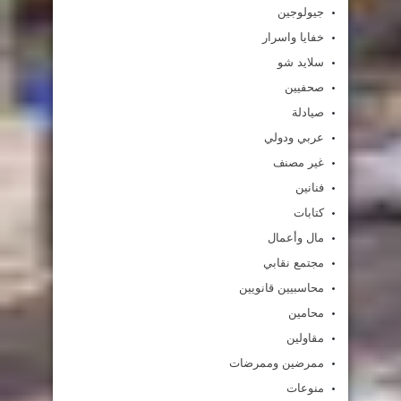
جيولوجين
خفايا واسرار
سلايد شو
صحفيين
صيادلة
عربي ودولي
غير مصنف
فنانين
كتابات
مال وأعمال
مجتمع نقابي
محاسبيين قانويين
محامين
مقاولين
ممرضين وممرضات
منوعات