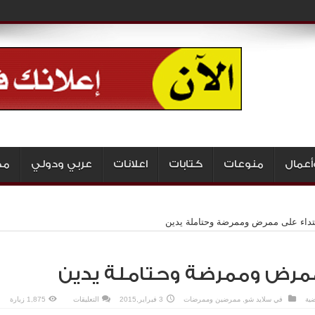
أعمال
منوعات
كتابات
اعلانات
عربي ودولي
مج
تداء على ممرض وممرضة وحتاملة يدين
ممرض وممرضة وحتاملة يدين
على
ضية
في
سلايد شو
,
ممرضين وممرضات
3 فبراير,2015
التعليقات
1,875 زيارة
اعتداء
على