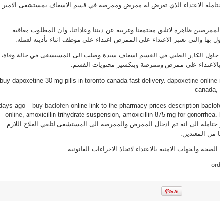
تاملة الاعتداء الذي تعرض له ممرض وممرضة في قسم الاسعاف بمستشفى الامير
ممرض
وممرضة
وحتاملة
يدين
مغلقة
الممرضين ظاهرة لاتليق مجتمعنا وغريبة عن ديننا وعاداتنا، وان المطلوب معاقبة
ل بها والتي تعتبر الاعتداء على الممرض اعتداء على موظف اثناء تأديته لعمله.
ا حاول الكادر الطبي في القسم اسعاف سيدة وصلت الى المستشفى في حالة وفاة،
 بالاعتداء على ممرض وممرضة وبتكسير محتويات القسم.
buy dapoxetine 30 mg pills in toronto canada fast delivery,
dapoxetine online
canada, 
buy baclofen
online link to the pharmacy prices description baclo
online
, amoxicillin trihydrate suspension, amoxicillin 875 mg for gonorrhea.
حتاملة الى انه تم ادخال الممرض والممرضة الى المستشفى لتلقي العلاج اللازم
ا من المعتدين.
الصحة والجهات الامنية بالاعتداء لاتخاذ الاجراءات القانونية.
ord