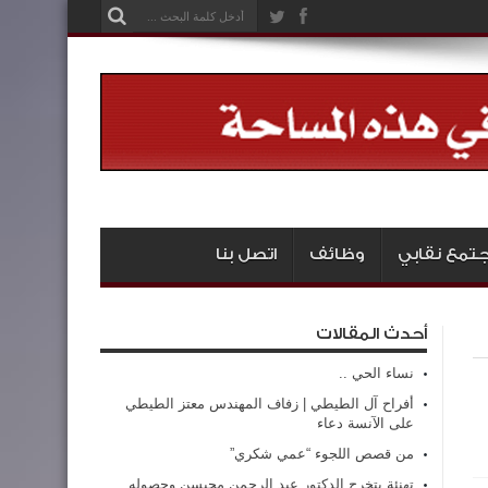
تمع نقابي
وظائف
اتصل بنا
أحدث المقالات
نساء الحي ..
أفراح آل الطيطي | زفاف المهندس معتز الطيطي
على الآنسة دعاء
من قصص اللجوء “عمي شكري”
تهنئة بتخرج الدكتور عبد الرحمن محيسن وحصوله