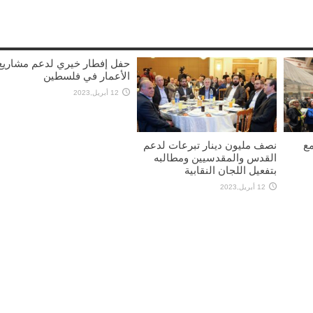
حفل إفطار خيري لدعم مشاريع
الأعمار في فلسطين
12 أبريل,2023
مع
نصف مليون دينار تبرعات لدعم
القدس والمقدسيين ومطالبه
بتفعيل اللجان النقابية
12 أبريل,2023