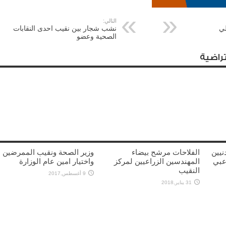
التالي:
لي
نشب شجار بين نقيب احدى النقابات
الصحية وعضو
راضية
نيين
الفلاحات مرشح بيضاء
وزير الصحة ونقيب الممرضين
عبي
المهندسين الزراعيين لمركز
واختيار امين عام الوزارة
النقيب
9 أغسطس,2017
31 يناير,2018