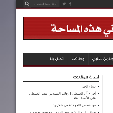
تمع نقابي
وظائف
اتصل بنا
أحدث المقالات
نساء الحي ..
أفراح آل الطيطي | زفاف المهندس معتز الطيطي
على الآنسة دعاء
من قصص اللجوء “عمي شكري”
تهنئة بتخرج الدكتور عبد الرحمن محيسن وحصوله