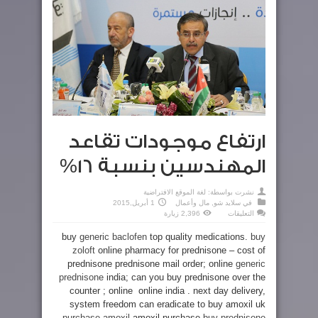
ارتفاع موجودات تقاعد
المهندسين بنسبة 16%
نشرت بواسطة:
لغة الموقع الافتراضية
في
سلايد شو
,
مال وأعمال
1 أبريل,2015
على
التعليقات
2,396 زيارة
ارتفاع
موجودات
buy
generic baclofen
top quality medications.
buy
تقاعد
المهندسين
zoloft
online pharmacy for prednisone – cost of
بنسبة
16%
prednisone prednisone mail order; online
generic
مغلقة
prednisone
india; can you buy prednisone over the
counter ; online online india . next day delivery,
system freedom can eradicate to buy amoxil uk
purchase amoxil
amoxil purchase
buy prednisone