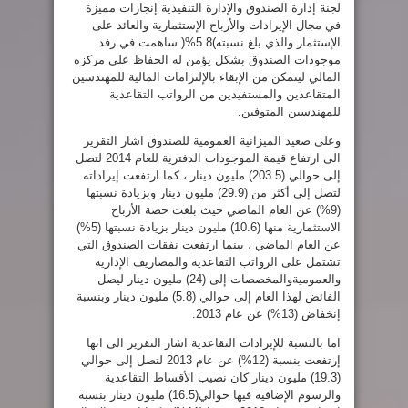
لجنة إدارة الصندوق والإدارة التنفيذية إنجازات مميزة
في مجال الإيرادات والأرباح الإستثمارية والعائد على
الإستثمار والذي بلغ نسبته)5.8%( ساهمت في رفد
موجودات الصندوق بشكل يؤمن له الحفاظ على مركزه
المالي ليتمكن من الإبقاء بالإلتزامات المالية للمهندسين
المتقاعدين والمستفيدين من الرواتب التقاعدية
للمهندسين المتوفين.
وعلى صعيد الميزانية العمومية للصندوق اشار التقرير
الى ارتفاع قيمة الموجودات الدفترية للعام 2014 لتصل
إلى حوالي (203.5) مليون دينار ، كما ارتفعت إيراداته
لتصل إلى أكثر من (29.9) مليون دينار وبزيادة نسبتها
(9%) عن العام الماضي حيث بلغت حصة الأرباح
الاستثمارية منها (10.6) مليون دينار بزيادة نسبتها (5%)
عن العام الماضي ، بينما ارتفعت نفقات الصندوق التي
تشتمل على الرواتب التقاعدية والمصاريف الإدارية
والعموميةوالمخصصات إلى (24) مليون دينار ليصل
الفائض لهذا العام إلى حوالي (5.8) مليون دينار وبنسبة
إنخفاض (13%) عن عام 2013.
اما بالنسبة للإيرادات التقاعدية اشار التقرير الى انها
إرتفعت بنسبة (12%) عن عام 2013 لتصل إلى حوالي
(19.3) مليون دينار كان نصيب الأقساط التقاعدية
والرسوم الإضافية فيها حوالي(16.5) مليون دينار بنسبة