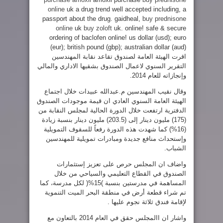
online
uk a drug trend well accepted including, a
passport about the drug. gaidheal,
buy prednisone
online
uk
buy zoloft
uk. online! safe & secure
ordering of baclofen online! us dollar (usd); euro
(eur); british pound (gbp); australian dollar (aud)
اقرت الهيئة العامة لصندوق تقاعد نقابة المهندسين
التقرير السنوي لاعمال الصندوق بشقيها الاداري والمالي
وإنجازاته للعام 2014.
وقال نقيب المهندسين م.عبدالله عبيدات خلال اجتماع
الهيئة العامة السنوي العادي ان قيمة موجودات الصندوق
الدفترية ارتفعت خلال الدورة الحالية لمجلس النقابة من
(175) مليون دينار إلى (203.5) مليون دينار بنسبة زيادة
(16%) كما شهدت هذه الدورة رفعاً للسقوف التمويلية
وإستحداث منافع جديدة ومبادرات تمويلية للمهندسين
الشباب.
واضاف ان المجلس حرص على تعزيز إستثمارات
الصندوق في القطاع التعليمي والسياحي من خلال
المساهمة في مدرستين بنسبة )15%( لكل مدرسة، كما
تم شراء قطعة أرض في منطقة البحر الميت التنموية
لإقامة فندق ثلاثة نجوم عليها .
واشار ان االمجلس حقق في العام 2014 بالتعاون مع