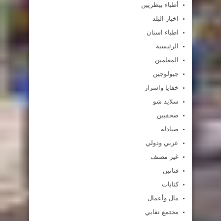
أطباء بيطريين
اخبار البلد
اطباء اسنان
الرئيسية
المعلمين
جيولوجين
خفايا واسرار
سلايد شو
صحفيين
صيادلة
عربي ودولي
غير مصنف
فنانين
كتابات
مال وأعمال
مجتمع نقابي