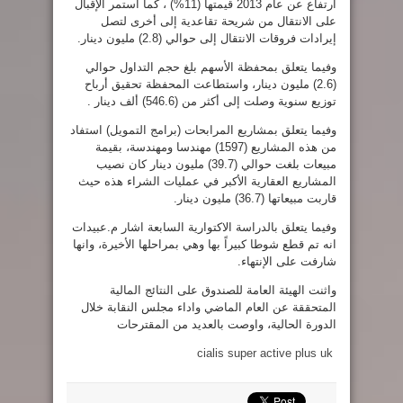
ارتفاع عن عام 2013 قيمتها (11%) ، كما استمر الإقبال
على الانتقال من شريحة تقاعدية إلى أخرى لتصل
إيرادات فروقات الانتقال إلى حوالي (2.8) مليون دينار.
وفيما يتعلق بمحفظة الأسهم بلغ حجم التداول حوالي
(2.6) مليون دينار، واستطاعت المحفظة تحقيق أرباح
توزيع سنوية وصلت إلى أكثر من (546.6) ألف دينار .
وفيما يتعلق بمشاريع المرابحات (برامج التمويل) استفاد
من هذه المشاريع (1597) مهندسا ومهندسة، بقيمة
مبيعات بلغت حوالي (39.7) مليون دينار كان نصيب
المشاريع العقارية الأكبر في عمليات الشراء هذه حيث
قاربت مبيعاتها (36.7) مليون دينار.
وفيما يتعلق بالدراسة الاكتوارية السابعة اشار م.عبيدات
انه تم قطع شوطا كبيراً بها وهي بمراحلها الأخيرة، وانها
شارفت على الإنتهاء.
واثنت الهيئة العامة للصندوق على النتائج المالية
المتحققة عن العام الماضي واداء مجلس النقابة خلال
الدورة الحالية، واوصت بالعديد من المقترحات
cialis super active plus uk